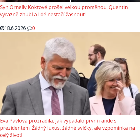
Syn Ornelly Koktové prošel velkou proměnou: Quentin
výrazně zhubl a lidé nestačí žasnout!
18.6.2026
0
Eva Pavlová prozradila, jak vypadalo první rande s
prezidentem: Žádný luxus, žádné svíčky, ale vzpomínka na
celý život!