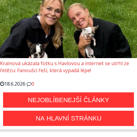
Krainová ukázala fotku s Havlovou a internet se utrhl ze
řetězu: Fanoušci řeší, která vypadá lépe!
18.6.2026
0
NEJOBLÍBENEJŠÍ ČLÁNKY
NA HLAVNÍ STRÁNKU