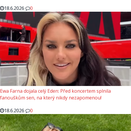
18.6.2026
0
Ewa Farna dojala celý Eden: Před koncertem splnila
fanouškům sen, na který nikdy nezapomenou!
18.6.2026
0