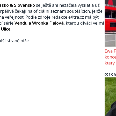
Česko & Slovensko
se ještě ani nezačala vysílat a už
pělivě čekají na oficiální seznam soutěžících, jenže
a veřejnost. Podle zdroje redakce eXtra.cz má být
cí série
Vendula Wronka Fialová
, kterou diváci velmi
u
Ulice
.
lší straně níže.
Ewa F
konce
který
18.