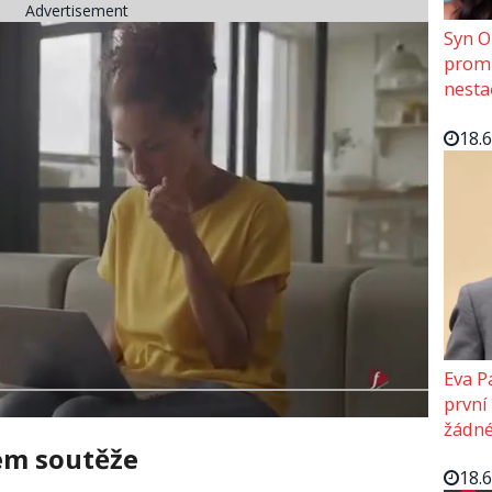
Advertisement
Syn O
promě
nesta
18.
Eva P
první
žádné
em soutěže
18.