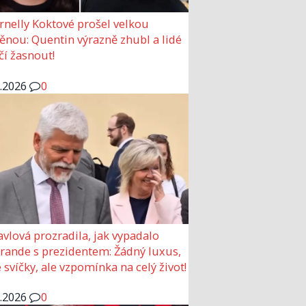
rnelly Koktové prošel velkou
nou: Quentin výrazně zhubl a lidé
čí žasnout!
6.2026
0
avlová prozradila, jak vypadalo
 rande s prezidentem: Žádný luxus,
 svíčky, ale vzpomínka na celý život!
6.2026
0