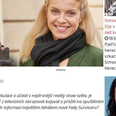
Simon
žije v
než kd
18.
Patři
herec
vzkaz:
Simon
herec
reklama
st
ulace o účasti v nejdrsnější reality show světa. Je
ř z televizních obrazovek bojovat o přežití na opuštěném
ch informací největším tahákem nové řady Survivoru?