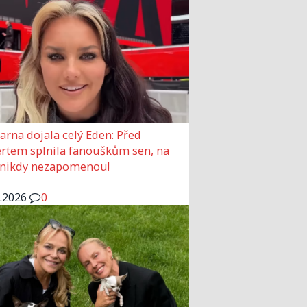
arna dojala celý Eden: Před
rtem splnila fanouškům sen, na
 nikdy nezapomenou!
6.2026
0