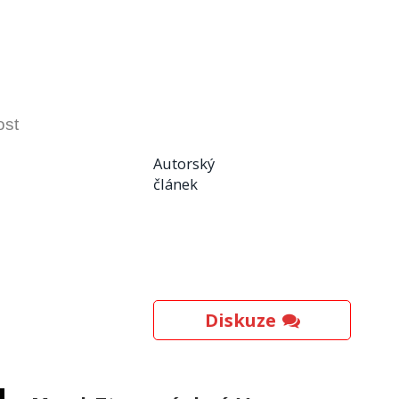
ost
Autorský
článek
Diskuze