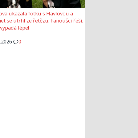
ová ukázala fotku s Havlovou a
et se utrhl ze řetězu: Fanoušci řeší,
 vypadá lépe!
6.2026
0