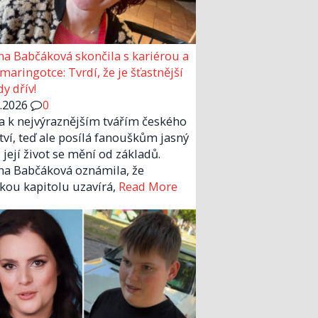
a Babčáková skončila s kariérou a
 maringotce: Tvrdí, že je šťastnější
y dřív!
6.2026
0
la k nejvýraznějším tvářím českého
tví, teď ale posílá fanouškům jasný
 její život se mění od základů.
a Babčáková oznámila, že
kou kapitolu uzavírá,
Read More