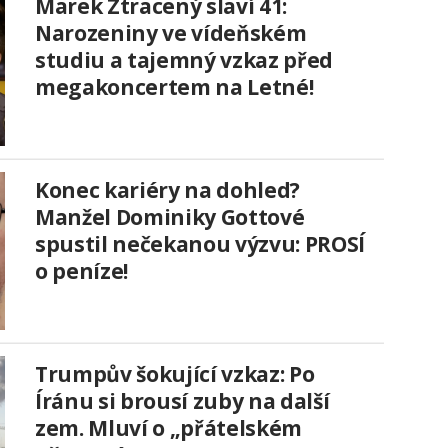
Marek Ztracený slaví 41:
Narozeniny ve vídeňském
studiu a tajemný vzkaz před
megakoncertem na Letné!
Konec kariéry na dohled?
Manžel Dominiky Gottové
spustil nečekanou výzvu: PROSÍ
o peníze!
Trumpův šokující vzkaz: Po
Íránu si brousí zuby na další
zem. Mluví o „přátelském