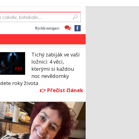
Rychlá navigace:
Tichý zabiják ve vaší
ložnici: 4 věci,
kterými si každou
noc nevědomky
dete roky života