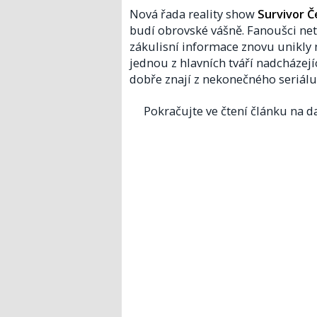
Nová řada reality show
Survivor 
budí obrovské vášně. Fanoušci netr
zákulisní informace znovu unikly n
jednou z hlavních tváří nadcházejí
dobře znají z nekonečného seriál
Pokračujte ve čtení článku na da