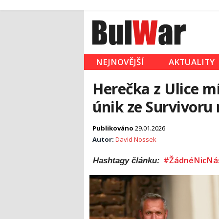
NEJNOVĚJŠÍ
AKTUALITY
Herečka z Ulice m
únik ze Survivoru 
Publikováno
29.01.2026
Autor:
David Nossek
#ŽádnéNicNá
Hashtagy článku: