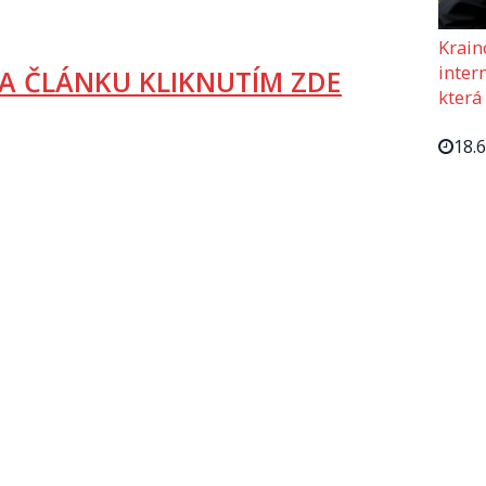
Krain
intern
A ČLÁNKU KLIKNUTÍM ZDE
která
18.