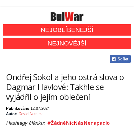
NEJOBLÍBENEJŠÍ
NEJNOVĚJŠÍ
Sdílet
Ondřej Sokol a jeho ostrá slova o
Dagmar Havlové: Takhle se
vyjádřil o jejím oblečení
Publikováno
12.07.2024
Autor:
David Nossek
#ŽádnéNicNásNenapadlo
Hashtagy článku: