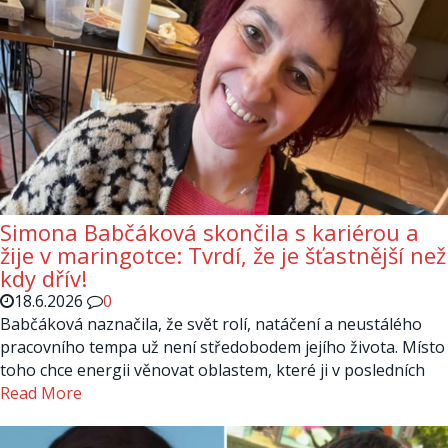
Simona Babčáková skončila s kariérou a
žije v maringotce: Tvrdí, že je šťastnější než
kdy dřív!
18.6.2026
0
Babčáková naznačila, že svět rolí, natáčení a neustálého
pracovního tempa už není středobodem jejího života. Místo
toho chce energii věnovat oblastem, které ji v posledních
Read More