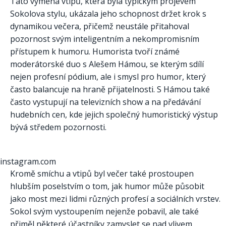
Tato výměna vtipů, která byla typickým projevem
Sokolova stylu, ukázala jeho schopnost držet krok s
dynamikou večera, přičemž neustále přitahoval
pozornost svým inteligentním a nekompromisním
přístupem k humoru. Humorista tvoří známé
moderátorské duo s Alešem Hámou, se kterým sdílí
nejen profesní pódium, ale i smysl pro humor, který
často balancuje na hraně přijatelnosti. S Hámou také
často vystupují na televizních show a na předávání
hudebních cen, kde jejich společný humoristický výstup
bývá středem pozornosti.
instagram.com
Kromě smíchu a vtipů byl večer také prostoupen
hlubším poselstvím o tom, jak humor může působit
jako most mezi lidmi různých profesí a sociálních vrstev.
Sokol svým vystoupením nejenže pobavil, ale také
přiměl některé účastníky zamyslet se nad vlivem