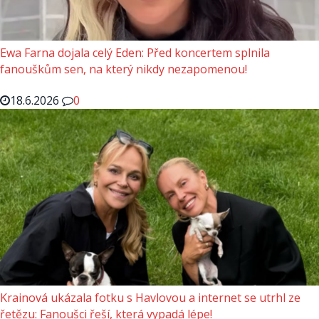
Ewa Farna dojala celý Eden: Před koncertem splnila
fanouškům sen, na který nikdy nezapomenou!
18.6.2026
0
Krainová ukázala fotku s Havlovou a internet se utrhl ze
řetězu: Fanoušci řeší, která vypadá lépe!