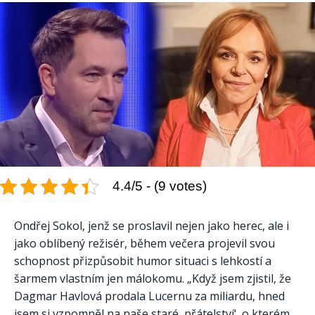
4.4/5 - (9 votes)
Ondřej Sokol, jenž se proslavil nejen jako herec, ale i
jako oblíbený režisér, během večera projevil svou
schopnost přizpůsobit humor situaci s lehkostí a
šarmem vlastním jen málokomu. „Když jsem zjistil, že
Dagmar Havlová prodala Lucernu za miliardu, hned
jsem si vzpomněl na naše staré ‚přátelství‘, o kterém