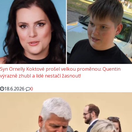
Syn Ornelly Koktové prošel velkou proměnou: Quentin
výrazně zhubl a lidé nestačí žasnout!
18.6.2026
0