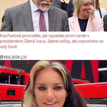
Eva Pavlová prozradila, jak vypadalo první rande s
prezidentem: Žádný luxus, žádné svíčky, ale vzpomínka na
celý život!
18.6.2026
0