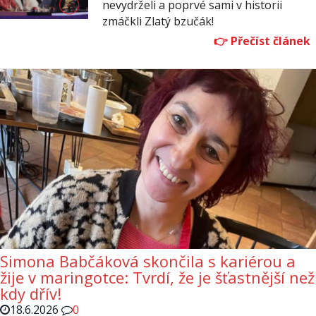
nevydrželi a poprvé sami v historii
zmáčkli Zlatý bzučák!
Simona Babčáková skončila s kariérou a
žije v maringotce: Tvrdí, že je šťastnější než
kdy dřív!
18.6.2026
0