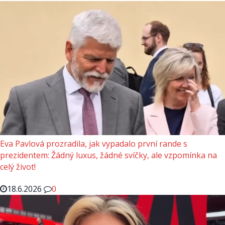
Eva Pavlová prozradila, jak vypadalo první rande s
prezidentem: Žádný luxus, žádné svíčky, ale vzpomínka na
celý život!
18.6.2026
0