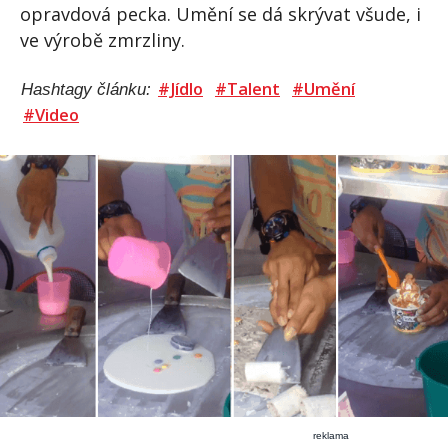
opravdová pecka. Umění se dá skrývat všude, i
ve výrobě zmrzliny.
#Jídlo
#Talent
#Umění
Hashtagy článku:
#Video
reklama