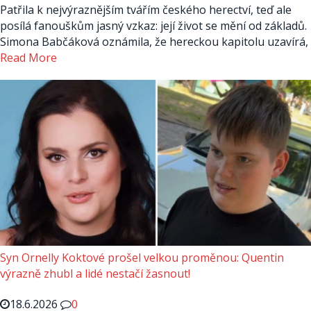
Patřila k nejvýraznějším tvářím českého herectví, teď ale
posílá fanouškům jasný vzkaz: její život se mění od základů.
Simona Babčáková oznámila, že hereckou kapitolu uzavírá,
Read More
Syn Ornelly Koktové prošel velkou proměnou: Quentin
výrazně zhubl a lidé nestačí žasnout!
18.6.2026
0