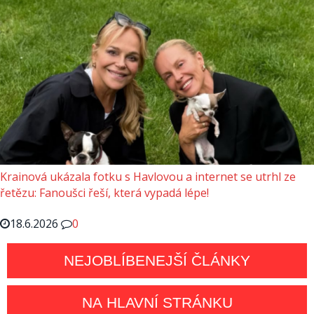
Krainová ukázala fotku s Havlovou a internet se utrhl ze
řetězu: Fanoušci řeší, která vypadá lépe!
18.6.2026
0
NEJOBLÍBENEJŠÍ ČLÁNKY
NA HLAVNÍ STRÁNKU