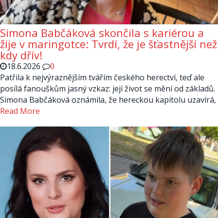
Simona Babčáková skončila s kariérou a
žije v maringotce: Tvrdí, že je šťastnější než
kdy dřív!
18.6.2026
0
Patřila k nejvýraznějším tvářím českého herectví, teď ale
posílá fanouškům jasný vzkaz: její život se mění od základů.
Simona Babčáková oznámila, že hereckou kapitolu uzavírá,
Read More