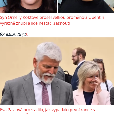
Syn Ornelly Koktové prošel velkou proměnou: Quentin
výrazně zhubl a lidé nestačí žasnout!
18.6.2026
0
Eva Pavlová prozradila, jak vypadalo první rande s