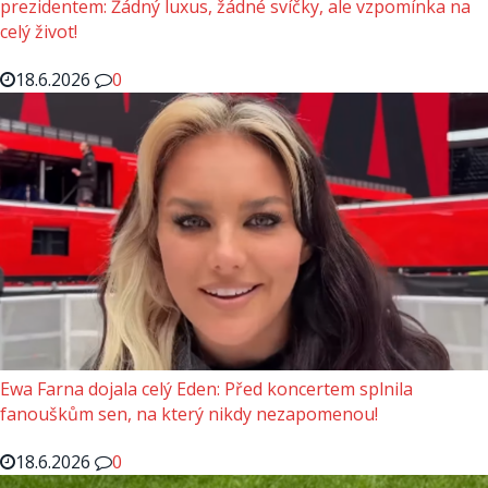
prezidentem: Žádný luxus, žádné svíčky, ale vzpomínka na
celý život!
18.6.2026
0
Ewa Farna dojala celý Eden: Před koncertem splnila
fanouškům sen, na který nikdy nezapomenou!
18.6.2026
0