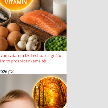
 vám vitamin D? Těchto 5 signálů
vám to prozradí okamžitě!
2026
0