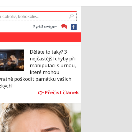
Rychlá navigace:
Děláte to taky? 3
nejčastější chyby při
manipulaci s urnou,
které mohou
vratně poškodit památku vašich
zkých!