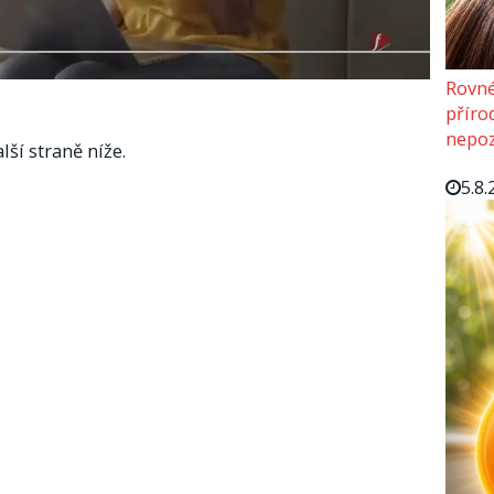
Rovné
příro
nepoz
lší straně níže.
5.8.