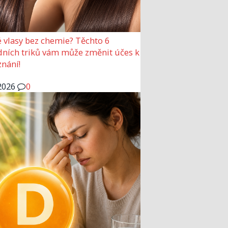
 vlasy bez chemie? Těchto 6
dních triků vám může změnit účes k
nání!
2026
0