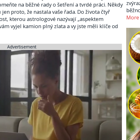
zvýra
omeňte na běžné rady o šetření a tvrdé práci. Někdy
běžno
 jen proto, že nastala vaše řada. Do života čtyř
More
lost, kterou astrologové nazývají „aspektem
 vám vyjel kamion plný zlata a vy jste měli klíče od
Advertisement