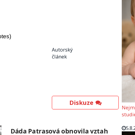
otes)
Autorský
článek
Diskuze
Nejmo
studi
5.8.
Dáda Patrasová obnovila vztah