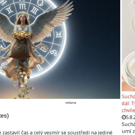
Suchá
dál: 
reklama
chvíle
tes)
5.8.
Suchá
umí z
e zastavil čas a celý vesmír se soustředí na jediné