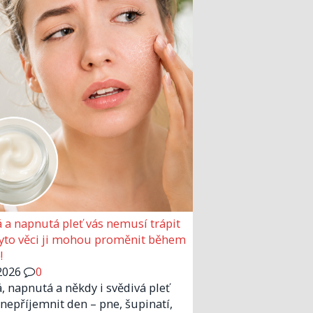
 a napnutá pleť vás nemusí trápit
Tyto věci ji mohou proměnit během
!
2026
0
, napnutá a někdy i svědivá pleť
nepříjemnit den – pne, šupinatí,