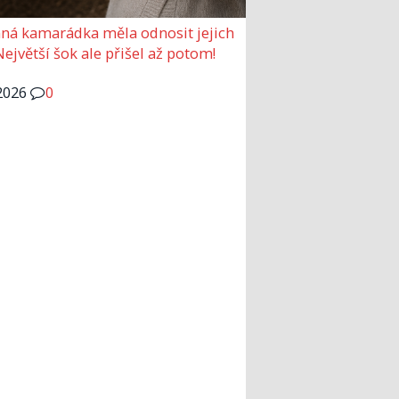
ná kamarádka měla odnosit jejich
Největší šok ale přišel až potom!
2026
0