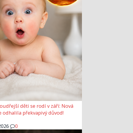
udřejší děti se rodí v září: Nová
e odhalila překvapivý důvod!
2026
0