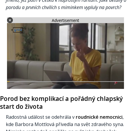
jméno, jež patří v Česku k naprostým raritám. Jaké detaily o
porodu a prvních chvílích s miminkem vypluly na povrch?
Advertisement
Porod bez komplikací a pořádný chlapský
start do života
Radostná událost se odehrála v
roudnické nemocnici
,
kde Barbora Mottlová přivedla na svět zdravého syna.