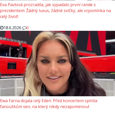
Eva Pavlová prozradila, jak vypadalo první rande s
prezidentem: Žádný luxus, žádné svíčky, ale vzpomínka na
celý život!
18.6.2026
0
Ewa Farna dojala celý Eden: Před koncertem splnila
fanouškům sen, na který nikdy nezapomenou!