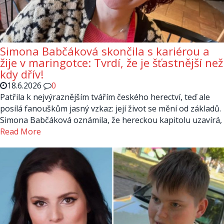
Simona Babčáková skončila s kariérou a
žije v maringotce: Tvrdí, že je šťastnější než
kdy dřív!
18.6.2026
0
Patřila k nejvýraznějším tvářím českého herectví, teď ale
posílá fanouškům jasný vzkaz: její život se mění od základů.
Simona Babčáková oznámila, že hereckou kapitolu uzavírá,
Read More