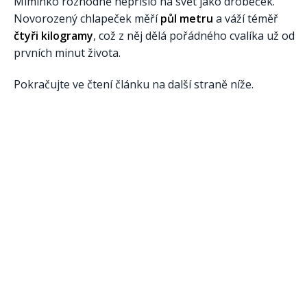
Miminko rozhodně nepřišlo na svět jako drobeček.
Novorozený chlapeček měří
půl metru
a váží téměř
čtyři kilogramy
, což z něj dělá pořádného cvalíka už od
prvních minut života.
Pokračujte ve čtení článku na další straně níže.