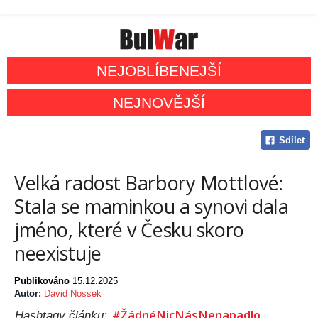
NEJOBLÍBENEJŠÍ
NEJNOVĚJŠÍ
Sdílet
Velká radost Barbory Mottlové:
Stala se maminkou a synovi dala
jméno, které v Česku skoro
neexistuje
Publikováno
15.12.2025
Autor:
David Nossek
#ŽádnéNicNásNenapadlo
Hashtagy článku: