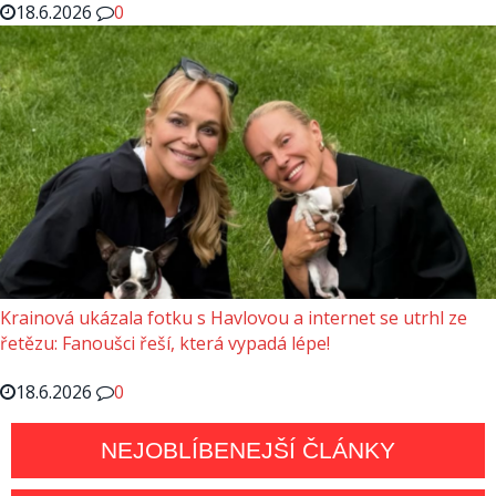
18.6.2026
0
Krainová ukázala fotku s Havlovou a internet se utrhl ze
řetězu: Fanoušci řeší, která vypadá lépe!
18.6.2026
0
NEJOBLÍBENEJŠÍ ČLÁNKY