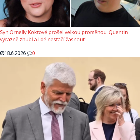
Syn Ornelly Koktové prošel velkou proměnou: Quentin
výrazně zhubl a lidé nestačí žasnout!
18.6.2026
0