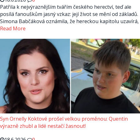
Patřila k nejvýraznějším tvářím českého herectví, teď ale
posílá fanouškům jasný vzkaz: její život se mění od základů.
Simona Babčáková oznámila, že hereckou kapitolu uzavírá,
Read More
Syn Ornelly Koktové prošel velkou proměnou: Quentin
výrazně zhubl a lidé nestačí žasnout!
18.6.2026
0