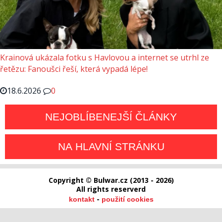
Krainová ukázala fotku s Havlovou a internet se utrhl ze
řetězu: Fanoušci řeší, která vypadá lépe!
18.6.2026
0
NEJOBLÍBENEJŠÍ ČLÁNKY
NA HLAVNÍ STRÁNKU
Copyright © Bulwar.cz (2013 - 2026)
All rights reserverd
-
kontakt
použití cookies