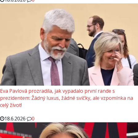
Eva Pavlová prozradila, jak vypadalo první rande s
prezidentem: Žádný luxus, žádné svíčky, ale vzpomínka na
celý život!
18.6.2026
0