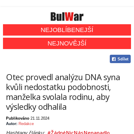
NEJOBLÍBENEJŠÍ
NEJNOVĚJŠÍ
Sdílet
Otec provedl analýzu DNA syna
kvůli nedostatku podobnosti,
manželka svolala rodinu, aby
výsledky odhalila
Publikováno
21.11.2024
Autor:
Redakce
#ŽádnéNicNásNenapadlo
Hashtagy článku: