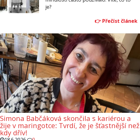
je?
Simona Babčáková skončila s kariérou a
žije v maringotce: Tvrdí, že je šťastnější než
kdy dřív!
18.6.2026
0