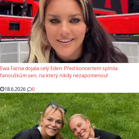
Ewa Farna dojala celý Eden: Před koncertem splnila
fanouškům sen, na který nikdy nezapomenou!
18.6.2026
0