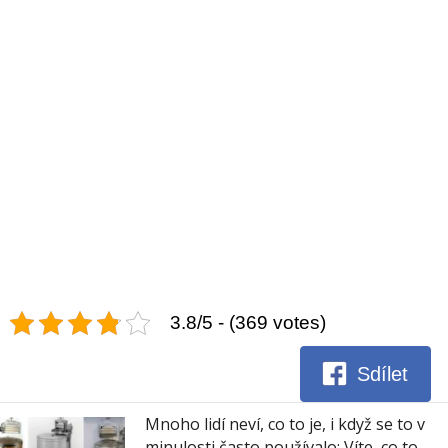
3.8/5 - (369 votes)
Sdílet
Mnoho lidí neví, co to je, i když se to v
minulosti často používalo: Víte, co to