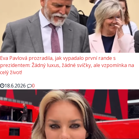
Eva Pavlová prozradila, jak vypadalo první rande s
prezidentem: Žádný luxus, žádné svíčky, ale vzpomínka na
celý život!
18.6.2026
0