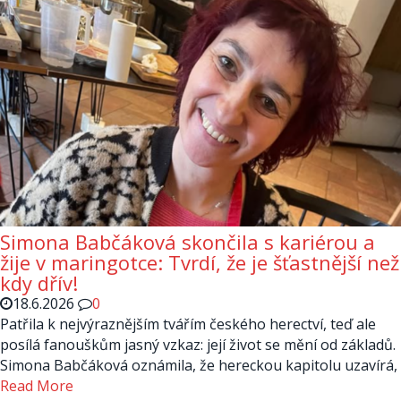
Simona Babčáková skončila s kariérou a
žije v maringotce: Tvrdí, že je šťastnější než
kdy dřív!
18.6.2026
0
Patřila k nejvýraznějším tvářím českého herectví, teď ale
posílá fanouškům jasný vzkaz: její život se mění od základů.
Simona Babčáková oznámila, že hereckou kapitolu uzavírá,
Read More