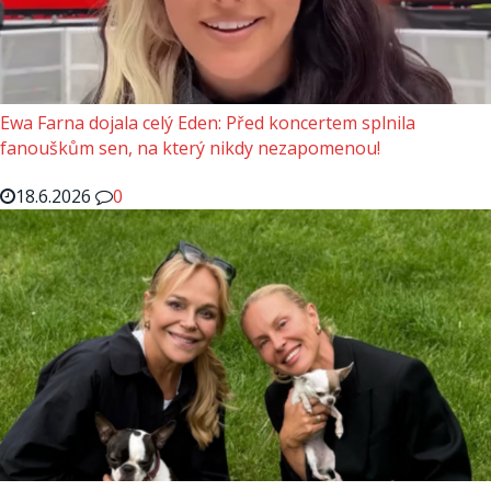
Ewa Farna dojala celý Eden: Před koncertem splnila
fanouškům sen, na který nikdy nezapomenou!
18.6.2026
0