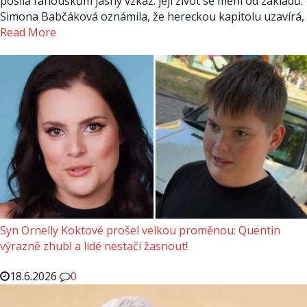
posílá fanouškům jasný vzkaz: její život se mění od základů.
Simona Babčáková oznámila, že hereckou kapitolu uzavírá,
Read More
Syn Ornelly Koktové prošel velkou proměnou: Quentin
výrazně zhubl a lidé nestačí žasnout!
18.6.2026
0