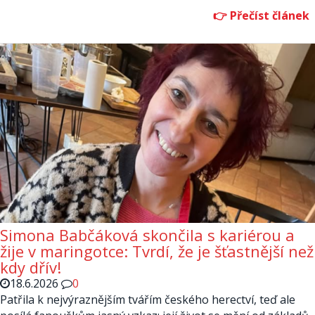
Simona Babčáková skončila s kariérou a
žije v maringotce: Tvrdí, že je šťastnější než
kdy dřív!
18.6.2026
0
Patřila k nejvýraznějším tvářím českého herectví, teď ale