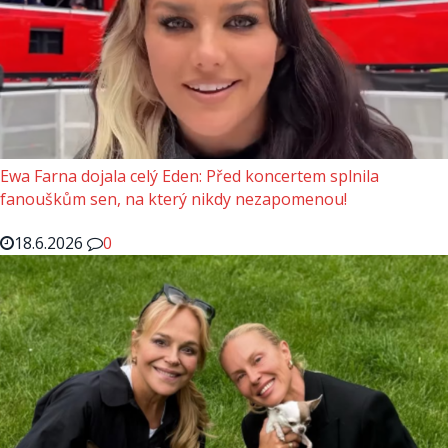
Ewa Farna dojala celý Eden: Před koncertem splnila
fanouškům sen, na který nikdy nezapomenou!
18.6.2026
0