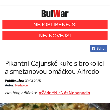
NEJOBLÍBENEJŠÍ
NEJNOVĚJŠÍ
Sdílet
Pikantní Cajunské kuře s brokolicí
a smetanovou omáčkou Alfredo
Publikováno
30.03.2025
Autor:
Redakce
#ŽádnéNicNásNenapadlo
Hashtagy článku: