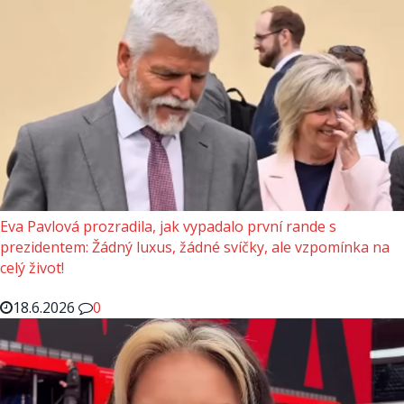
Eva Pavlová prozradila, jak vypadalo první rande s
prezidentem: Žádný luxus, žádné svíčky, ale vzpomínka na
celý život!
18.6.2026
0