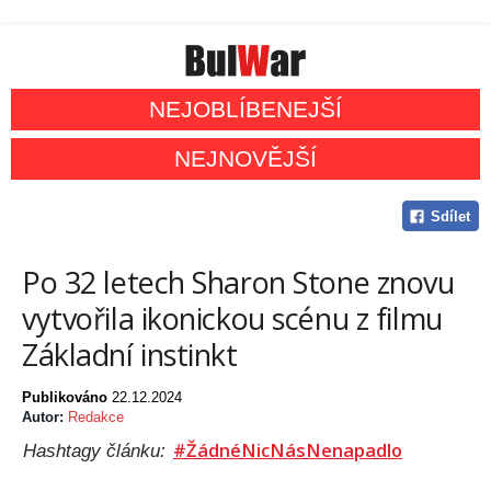
NEJOBLÍBENEJŠÍ
NEJNOVĚJŠÍ
Sdílet
Po 32 letech Sharon Stone znovu
vytvořila ikonickou scénu z filmu
Základní instinkt
Publikováno
22.12.2024
Autor:
Redakce
#ŽádnéNicNásNenapadlo
Hashtagy článku: