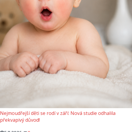
Nejmoudřejší děti se rodí v září: Nová studie odhalila
překvapivý důvod!