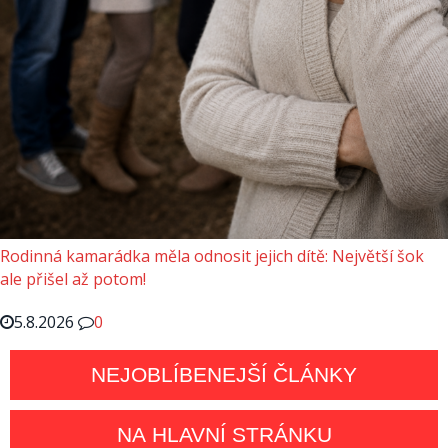
Rodinná kamarádka měla odnosit jejich dítě: Největší šok
ale přišel až potom!
5.8.2026
0
NEJOBLÍBENEJŠÍ ČLÁNKY
NA HLAVNÍ STRÁNKU