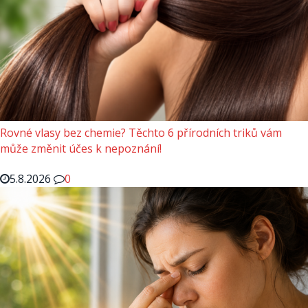
Rovné vlasy bez chemie? Těchto 6 přírodních triků vám
může změnit účes k nepoznání!
5.8.2026
0