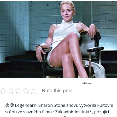
reklama
Rate this post
😨🫢 Legendární Sharon Stone znovu vytvořila kultovní
scénu ze slavného filmu *Základnic instinkt*, pózující