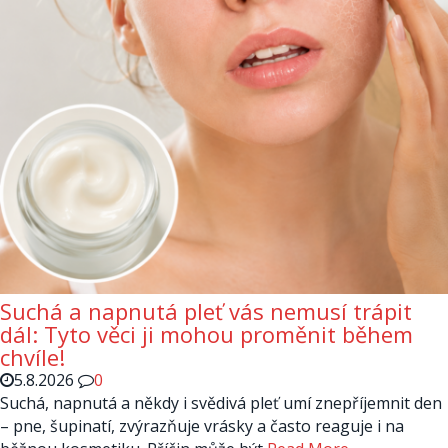
Suchá a napnutá pleť vás nemusí trápit
dál: Tyto věci ji mohou proměnit během
chvíle!
5.8.2026
0
Suchá, napnutá a někdy i svědivá pleť umí znepříjemnit den
– pne, šupinatí, zvýrazňuje vrásky a často reaguje i na