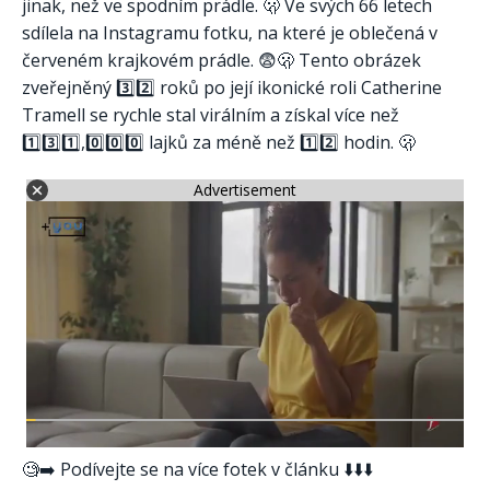
jinak, než ve spodním prádle. 🫢 Ve svých 66 letech
sdílela na Instagramu fotku, na které je oblečená v
červeném krajkovém prádle. 😨🫢 Tento obrázek
zveřejněný 3️⃣2️⃣ roků po její ikonické roli Catherine
Tramell se rychle stal virálním a získal více než
1️⃣3️⃣1️⃣,0️⃣0️⃣0️⃣ lajků za méně než 1️⃣2️⃣ hodin. 🫢
Advertisement
🧐➡️ Podívejte se na více fotek v článku ⬇️⬇️⬇️