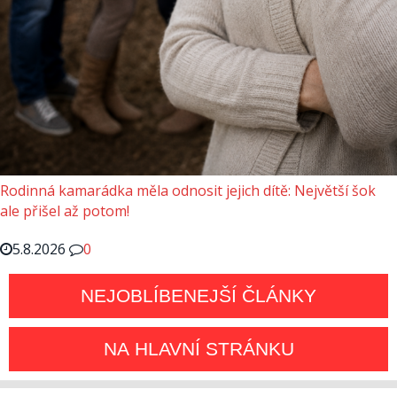
Rodinná kamarádka měla odnosit jejich dítě: Největší šok
ale přišel až potom!
5.8.2026
0
NEJOBLÍBENEJŠÍ ČLÁNKY
NA HLAVNÍ STRÁNKU