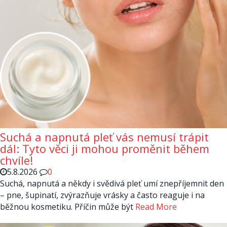
Suchá a napnutá pleť vás nemusí trápit
dál: Tyto věci ji mohou proměnit během
chvíle!
5.8.2026
0
Suchá, napnutá a někdy i svědivá pleť umí znepříjemnit den
– pne, šupinatí, zvýrazňuje vrásky a často reaguje i na
běžnou kosmetiku. Příčin může být
Read More