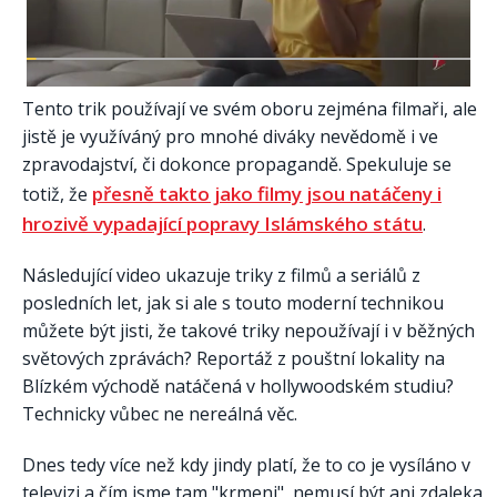
Tento trik používají ve svém oboru zejména filmaři, ale
jistě je využíváný pro mnohé diváky nevědomě i ve
zpravodajství, či dokonce propagandě. Spekuluje se
přesně takto jako filmy jsou natáčeny i
totiž, že
hrozivě vypadající popravy Islámského státu
.
Následující video ukazuje triky z filmů a seriálů z
posledních let, jak si ale s touto moderní technikou
můžete být jisti, že takové triky nepoužívají i v běžných
světových zprávách? Reportáž z pouštní lokality na
Blízkém východě natáčená v hollywoodském studiu?
Technicky vůbec ne nereálná věc.
Dnes tedy více než kdy jindy platí, že to co je vysíláno v
televizi a čím jsme tam "krmeni", nemusí být ani zdaleka