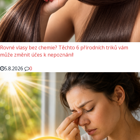
Rovné vlasy bez chemie? Těchto 6 přírodních triků vám
může změnit účes k nepoznání!
5.8.2026
0