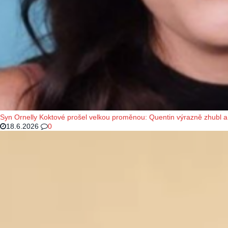
Syn Ornelly Koktové prošel velkou proměnou: Quentin výrazně zhubl a 
18.6.2026
0