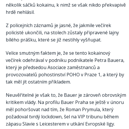
několik sáčků kokainu, k nimž se však nikdo překvapivě
hrdě nehlásil.
Z policejních záznamů je jasné, že jakmile večírek
policisté ukončili, na stolech zůstaly připravené lajny
bílého prášku, které se již nestihly vyšňupat.
Velice smutným faktem je, že se tento kokainový
večírek odehrával v podniku podnikatele Petra Bauera,
který je předsedou Asociace zaměstnanců a
provozovatelů pohostinství POHO v Praze 1, a který by
tak měl jít ostatním příkladem.
Neuvěřitelné je však to, že Bauer je zároveň obrovským
kritikem vlády. Na profilu Bauer Praha se ještě v únoru
měl pohoršovat nad tím, že Roman Prymula, který
požadoval tvrdý lockdown, šel na VIP tribunu během
zápasu Slavie s Leicesterem v utkání Evropské ligy.