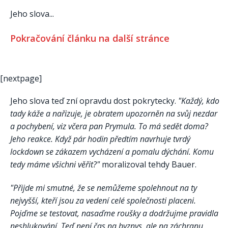
Jeho slova...
Pokračování článku na další stránce
[nextpage]
Jeho slova teď zní opravdu dost pokrytecky.
"Každý, kdo
tady káže a nařizuje, je obratem upozorněn na svůj nezdar
a pochybení, viz včera pan Prymula. To má sedět doma?
Jeho reakce. Když pár hodin předtím navrhuje tvrdý
lockdown se zákazem vycházení a pomalu dýchání. Komu
tedy máme všichni věřit?"
moralizoval tehdy Bauer.
"Přijde mi smutné, že se nemůžeme spolehnout na ty
nejvyšší, kteří jsou za vedení celé společnosti placeni.
Pojďme se testovat, nasaďme roušky a dodržujme pravidla
neshlukování. Teď není čas na byznys, ale na záchranu