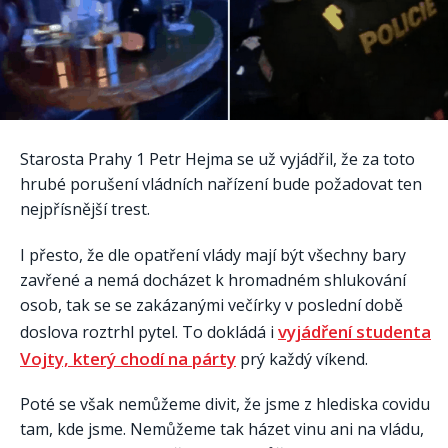
Starosta Prahy 1 Petr Hejma se už vyjádřil, že za toto
hrubé porušení vládních nařízení bude požadovat ten
nejpřísnější trest.
I přesto, že dle opatření vlády mají být všechny bary
zavřené a nemá docházet k hromadném shlukování
osob, tak se se zakázanými večírky v poslední době
vyjádření studenta
doslova roztrhl pytel. To dokládá i
Vojty, který chodí na párty
prý každý víkend.
Poté se však nemůžeme divit, že jsme z hlediska covidu
tam, kde jsme. Nemůžeme tak házet vinu ani na vládu,