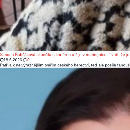
Simona Babčáková skončila s kariérou a žije v maringotce: Tvrdí, že je 
18.6.2026
0
Patřila k nejvýraznějším tvářím českého herectví, teď ale posílá fano