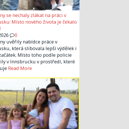
eny se nechaly zlákat na práci v
sku: Místo nového života je čekalo
!
2026
0
eny uvěřily nabídce práce v
sku, která slibovala lepší výdělek i
začátek. Místo toho podle policie
ily v Innsbrucku v prostředí, které
suje
Read More