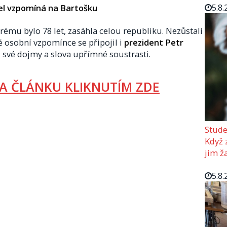
5.8.
el vzpomíná na Bartošku
erému bylo 78 let, zasáhla celou republiku. Nezůstali
oké osobní vzpomínce se připojil i
prezident Petr
lel své dojmy a slova upřímné soustrasti.
A ČLÁNKU KLIKNUTÍM ZDE
Stude
Když z
jim ž
5.8.