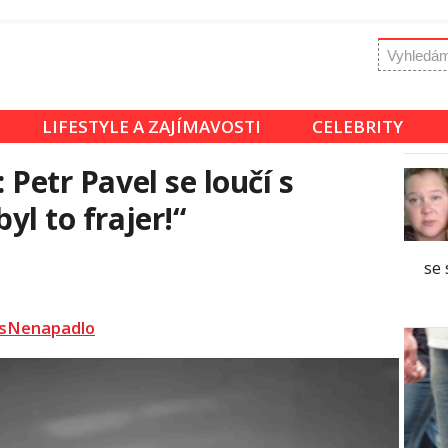
LIFESTYLE A ZAJÍMAVOSTI
CELEBRITY
 Petr Pavel se loučí s
yl to frajer!“
se 
sNenapadlo