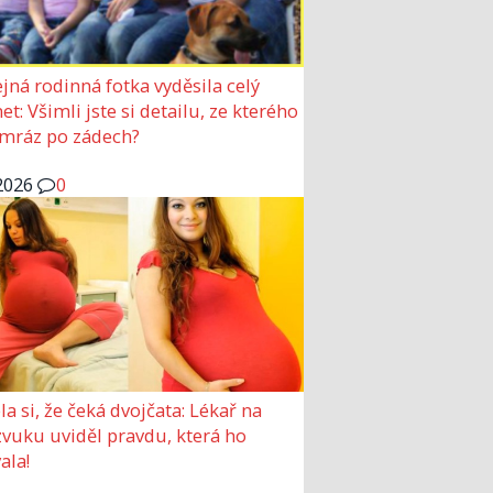
jná rodinná fotka vyděsila celý
et: Všimli jste si detailu, ze kterého
mráz po zádech?
2026
0
la si, že čeká dvojčata: Lékař na
zvuku uviděl pravdu, která ho
ala!