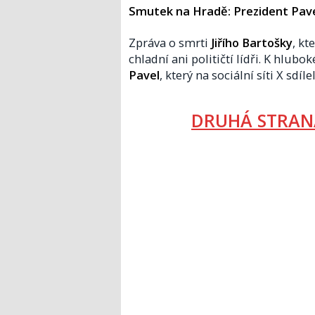
Smutek na Hradě: Prezident Pav
Zpráva o smrti
Jiřího Bartošky
, kt
chladní ani političtí lídři. K hlub
Pavel
, který na sociální síti X sdí
DRUHÁ STRAN