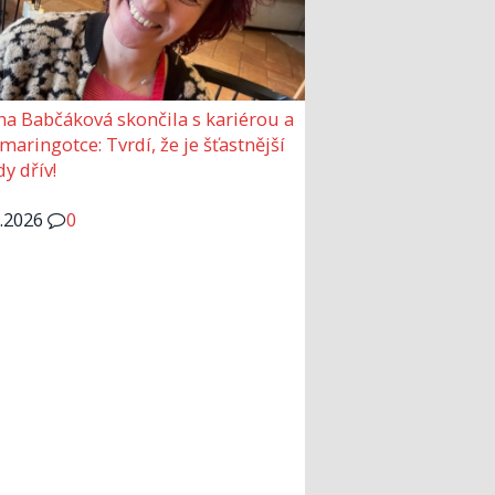
a Babčáková skončila s kariérou a
 maringotce: Tvrdí, že je šťastnější
y dřív!
6.2026
0