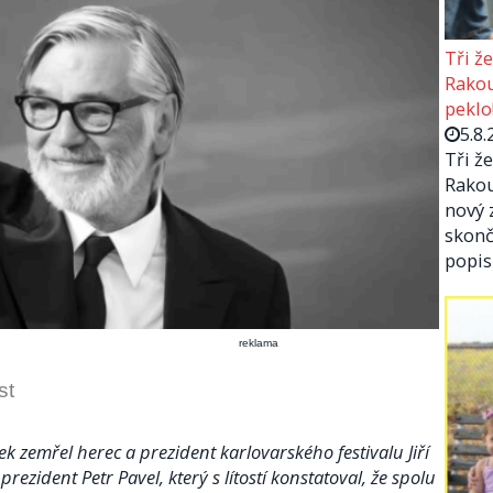
Tři ž
Rakou
peklo
5.8.
Tři ž
Rakou
nový 
skonč
popi
reklama
st
ek zemřel herec a prezident karlovarského festivalu Jiří
ezident Petr Pavel, který s lítostí konstatoval, že spolu