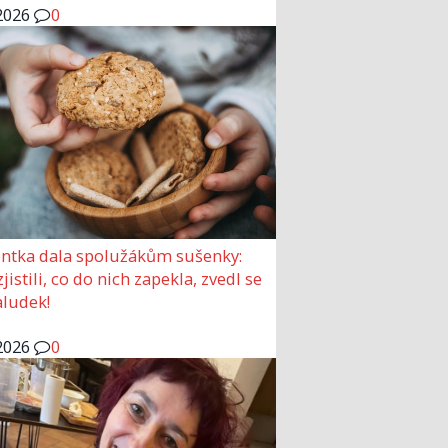
2026
0
ntka dala spolužákům sušenky:
jistili, co do nich zapekla, zvedl se
aludek!
2026
0