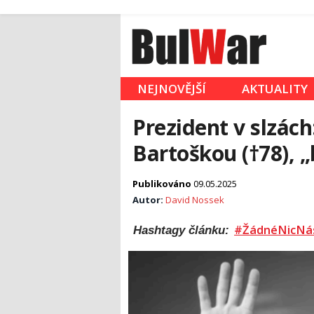
NEJNOVĚJŠÍ
AKTUALITY
Prezident v slzách:
Bartoškou (†78), „b
Publikováno
09.05.2025
Autor:
David Nossek
#ŽádnéNicNá
Hashtagy článku: