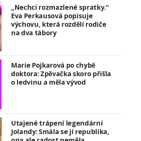
„Nechci rozmazlené spratky.“
Eva Perkausová popisuje
výchovu, která rozdělí rodiče
na dva tábory
Marie Pojkarová po chybě
doktora: Zpěvačka skoro přišla
o ledvinu a měla vývod
Utajené trápení legendární
Jolandy: Smála se jí republika,
ona ale radost neměla