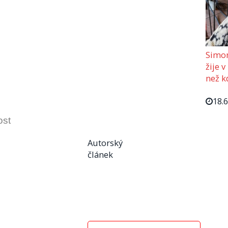
Simon
žije v
než kd
18.
ost
Autorský
článek