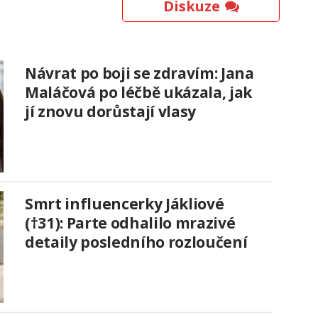
Diskuze
Návrat po boji se zdravím: Jana
Maláčová po léčbě ukázala, jak
jí znovu dorůstají vlasy
Smrt influencerky Jákliové
(†31): Parte odhalilo mrazivé
detaily posledního rozloučení