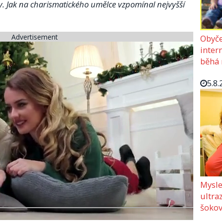
ry. Jak na charismatického umělce vzpomínal nejvyšší
Advertisement
Obyče
intern
běhá 
5.8.
Mysle
ultra
šokov