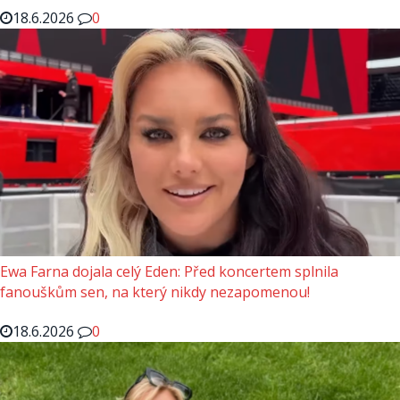
18.6.2026
0
Ewa Farna dojala celý Eden: Před koncertem splnila
fanouškům sen, na který nikdy nezapomenou!
18.6.2026
0