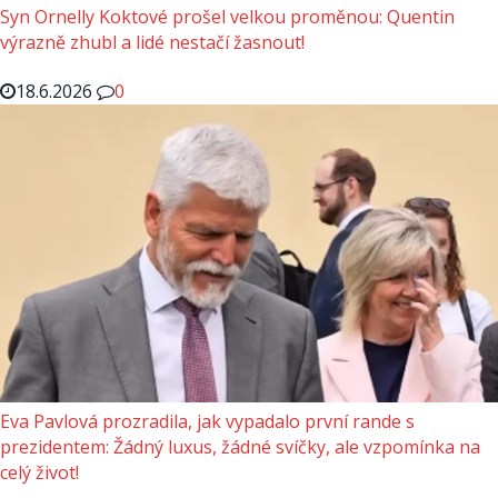
Syn Ornelly Koktové prošel velkou proměnou: Quentin
výrazně zhubl a lidé nestačí žasnout!
18.6.2026
0
Eva Pavlová prozradila, jak vypadalo první rande s
prezidentem: Žádný luxus, žádné svíčky, ale vzpomínka na
celý život!