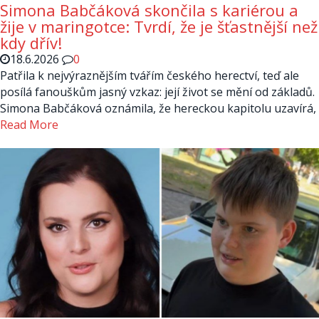
Simona Babčáková skončila s kariérou a
žije v maringotce: Tvrdí, že je šťastnější než
kdy dřív!
18.6.2026
0
Patřila k nejvýraznějším tvářím českého herectví, teď ale
posílá fanouškům jasný vzkaz: její život se mění od základů.
Simona Babčáková oznámila, že hereckou kapitolu uzavírá,
Read More