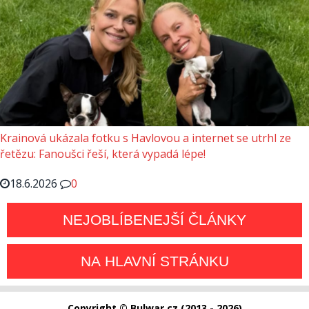
Krainová ukázala fotku s Havlovou a internet se utrhl ze
řetězu: Fanoušci řeší, která vypadá lépe!
18.6.2026
0
NEJOBLÍBENEJŠÍ ČLÁNKY
NA HLAVNÍ STRÁNKU
Copyright © Bulwar.cz (2013 - 2026)