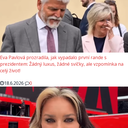
Eva Pavlová prozradila, jak vypadalo první rande s
prezidentem: Žádný luxus, žádné svíčky, ale vzpomínka na
celý život!
18.6.2026
0