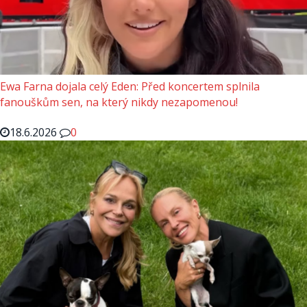
Ewa Farna dojala celý Eden: Před koncertem splnila
fanouškům sen, na který nikdy nezapomenou!
18.6.2026
0