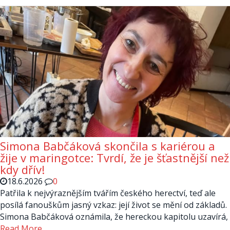
Simona Babčáková skončila s kariérou a
žije v maringotce: Tvrdí, že je šťastnější než
kdy dřív!
18.6.2026
0
Patřila k nejvýraznějším tvářím českého herectví, teď ale
posílá fanouškům jasný vzkaz: její život se mění od základů.
Simona Babčáková oznámila, že hereckou kapitolu uzavírá,
Read More