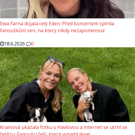
Ewa Farna dojala celý Eden: Před koncertem splnila
fanouškům sen, na který nikdy nezapomenou!
18.6.2026
0
Krainová ukázala fotku s Havlovou a internet se utrhl ze
řetězu: Fanoušci řeší, která vypadá lépe!