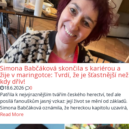
Simona Babčáková skončila s kariérou a
žije v maringotce: Tvrdí, že je šťastnější než
kdy dřív!
18.6.2026
0
Patřila k nejvýraznějším tvářím českého herectví, teď ale
posílá fanouškům jasný vzkaz: její život se mění od základů.
Simona Babčáková oznámila, že hereckou kapitolu uzavírá,
Read More