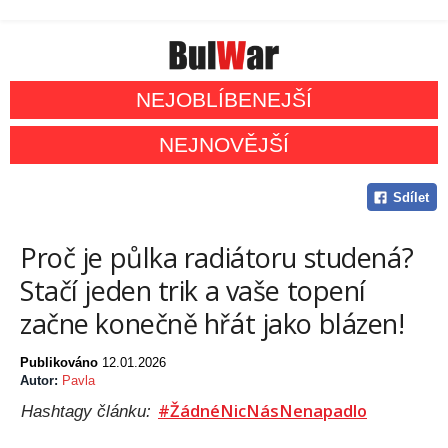
NEJOBLÍBENEJŠÍ
NEJNOVĚJŠÍ
Sdílet
Proč je půlka radiátoru studená?
Stačí jeden trik a vaše topení
začne konečně hřát jako blázen!
Publikováno
12.01.2026
Autor:
Pavla
#ŽádnéNicNásNenapadlo
Hashtagy článku: