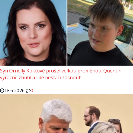
Syn Ornelly Koktové prošel velkou proměnou: Quentin
výrazně zhubl a lidé nestačí žasnout!
18.6.2026
0