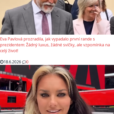
Eva Pavlová prozradila, jak vypadalo první rande s
prezidentem: Žádný luxus, žádné svíčky, ale vzpomínka na
celý život!
18.6.2026
0