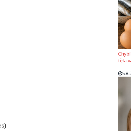
Chybí
těla 
5.8.
es)