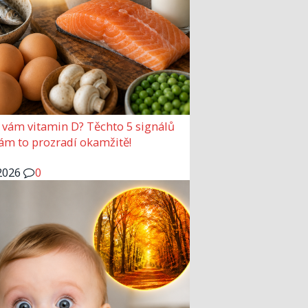
 vám vitamin D? Těchto 5 signálů
vám to prozradí okamžitě!
2026
0