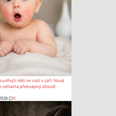
udřejší děti se rodí v září: Nová
e odhalila překvapivý důvod!
2026
0