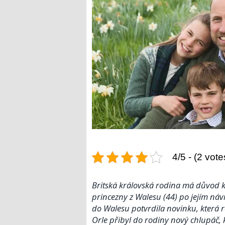
4/5 - (2 vote
Britská královská rodina má důvod k
princezny z Walesu (44) po jejím n
do Walesu potvrdila novinku, která ro
Orle přibyl do rodiny nový chlupáč,