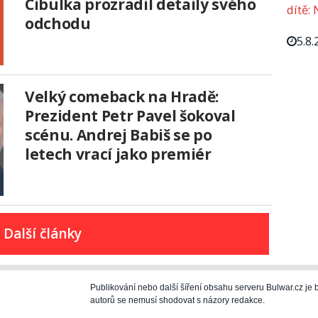
Cibulka prozradil detaily svého
dítě: 
odchodu
5.8.
Velký comeback na Hradě:
Prezident Petr Pavel šokoval
scénu. Andrej Babiš se po
letech vrací jako premiér
Další články
Publikování nebo další šíření obsahu serveru Bulwar.cz j
autorů se nemusí shodovat s názory redakce.