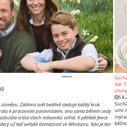
Suchá
reklama
dál: 
s)
chvíle
5.8.
Suchá
 úsměvu. Zatímco svět bedlivě sleduje každý krok
umí z
ávratu k pracovním povinnostem, ona sama během cesty
zvýra
zbušila srdce všech milovníků zvířat. K pětileté fence
běžno
 který už teď ovládá domácnost ve Windsoru. Kdo je ten