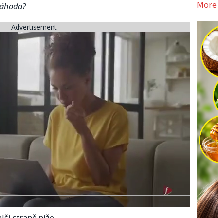
More
 náhoda?
Advertisement
lší straně níže.