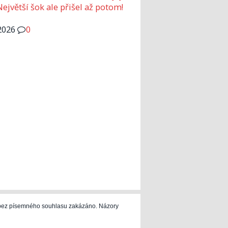
Největší šok ale přišel až potom!
2026
0
e bez písemného souhlasu zakázáno. Názory