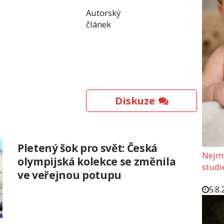
Autorský
článek
Diskuze
Pletený šok pro svět: Česká
Nejmo
olympijská kolekce se změnila
studi
ve veřejnou potupu
5.8.