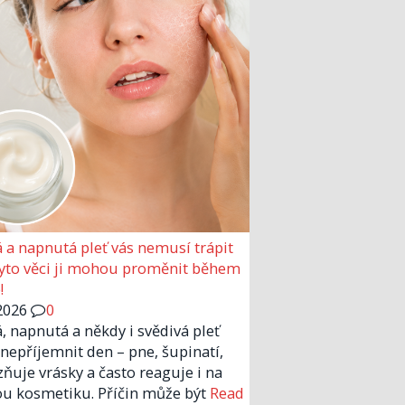
 a napnutá pleť vás nemusí trápit
Tyto věci ji mohou proměnit během
!
2026
0
, napnutá a někdy i svědivá pleť
nepříjemnit den – pne, šupinatí,
zňuje vrásky a často reaguje i na
u kosmetiku. Příčin může být
Read