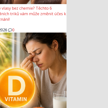
 vlasy bez chemie? Těchto 6
dních triků vám může změnit účes k
nání!
2026
0