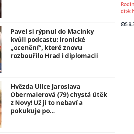
Rodin
dítě: 
5.8.
Pavel si rýpnul do Macinky
kvůli podcastu: ironické
„ocenění“, které znovu
rozbouřilo Hrad i diplomacii
Hvězda Ulice Jaroslava
Obermaierová (79) chystá útěk
z Novy! Už ji to nebaví a
pokukuje po…