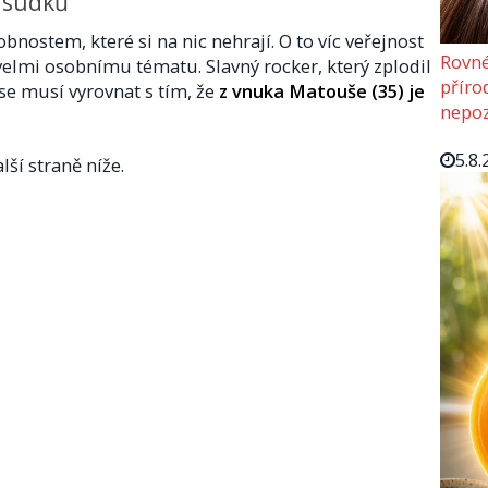
dsudků
obnostem, které si na nic nehrají. O to víc veřejnost
Rovné
velmi osobnímu tématu. Slavný rocker, který zplodil
příro
 se musí vyrovnat s tím, že
z vnuka Matouše (35) je
nepoz
5.8.
lší straně níže.