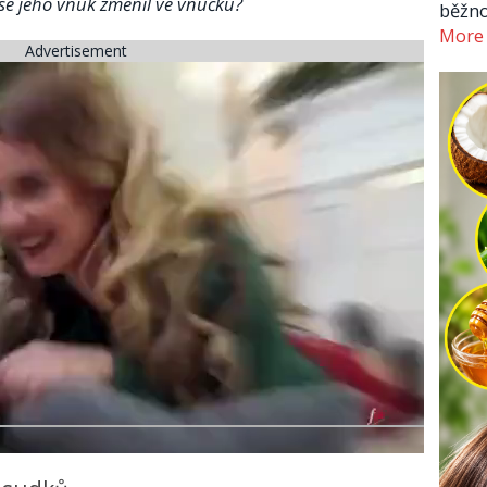
 se jeho vnuk změnil ve vnučku?
běžno
More
Advertisement