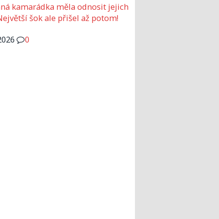
ná kamarádka měla odnosit jejich
Největší šok ale přišel až potom!
2026
0