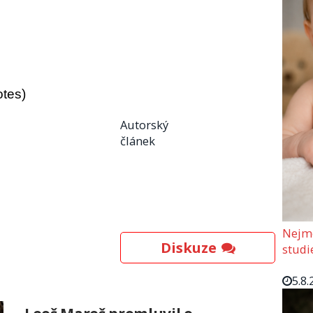
otes)
Autorský
článek
Nejmo
Diskuze
studi
5.8.