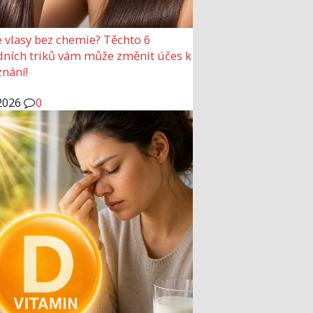
 vlasy bez chemie? Těchto 6
dních triků vám může změnit účes k
nání!
2026
0