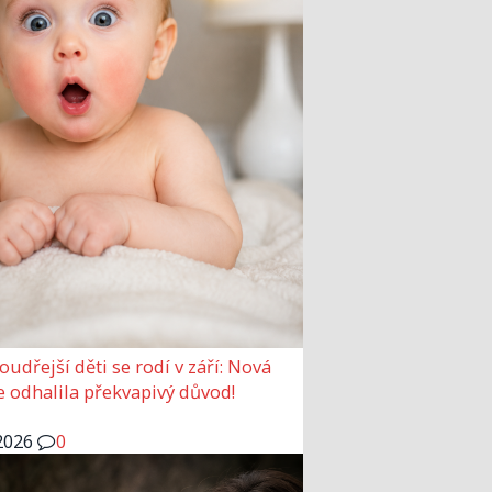
udřejší děti se rodí v září: Nová
e odhalila překvapivý důvod!
2026
0