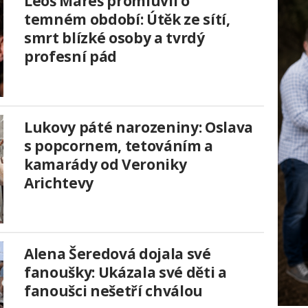
Leoš Mareš promluvil o
temném období: Útěk ze sítí,
smrt blízké osoby a tvrdý
profesní pád
Lukovy páté narozeniny: Oslava
s popcornem, tetováním a
kamarády od Veroniky
Arichtevy
Alena Šeredová dojala své
fanoušky: Ukázala své děti a
fanoušci nešetří chválou