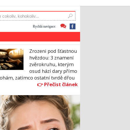
Rychlá navigace:
Zrozeni pod šťastnou
hvězdou: 3 znamení
zvěrokruhu, kterým
osud hází dary přímo
nohám, zatímco ostatní tvrdě dřou