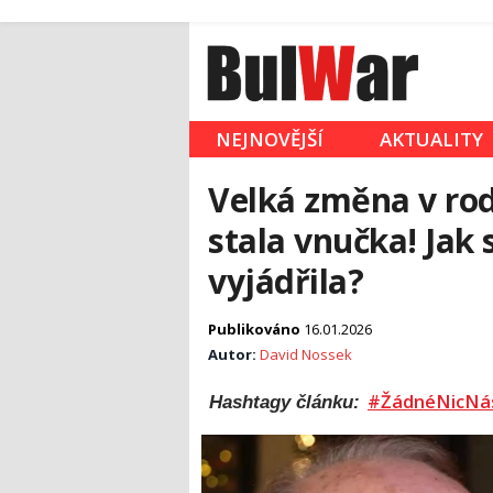
NEJNOVĚJŠÍ
AKTUALITY
Velká změna v rod
stala vnučka! Jak
vyjádřila?
Publikováno
16.01.2026
Autor:
David Nossek
#ŽádnéNicNá
Hashtagy článku: