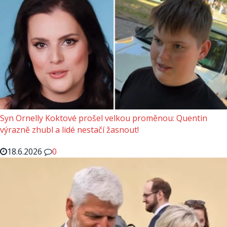
Syn Ornelly Koktové prošel velkou proměnou: Quentin
výrazně zhubl a lidé nestačí žasnout!
18.6.2026
0