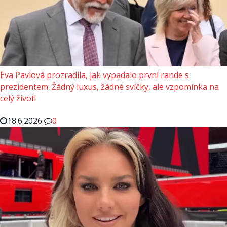
Eva Pavlová prozradila, jak vypadalo první rande s
prezidentem: Žádný luxus, žádné svíčky, ale vzpomínka na
celý život!
18.6.2026
0