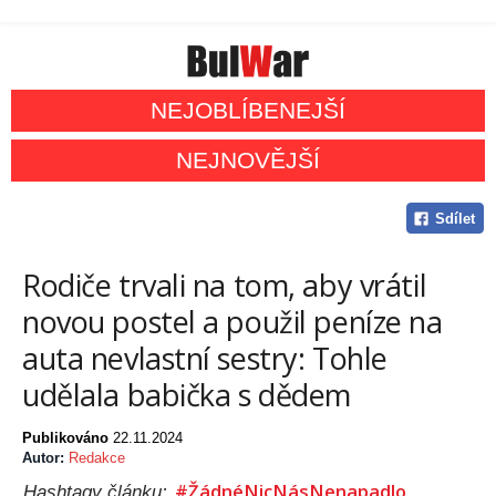
NEJOBLÍBENEJŠÍ
NEJNOVĚJŠÍ
Sdílet
Rodiče trvali na tom, aby vrátil
novou postel a použil peníze na
auta nevlastní sestry: Tohle
udělala babička s dědem
Publikováno
22.11.2024
Autor:
Redakce
#ŽádnéNicNásNenapadlo
Hashtagy článku: