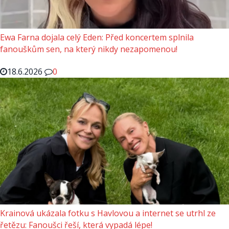
Ewa Farna dojala celý Eden: Před koncertem splnila
fanouškům sen, na který nikdy nezapomenou!
18.6.2026
0
Krainová ukázala fotku s Havlovou a internet se utrhl ze
řetězu: Fanoušci řeší, která vypadá lépe!