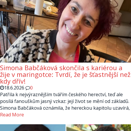
Simona Babčáková skončila s kariérou a
žije v maringotce: Tvrdí, že je šťastnější než
kdy dřív!
18.6.2026
0
Patřila k nejvýraznějším tvářím českého herectví, teď ale
posílá fanouškům jasný vzkaz: její život se mění od základů.
Simona Babčáková oznámila, že hereckou kapitolu uzavírá,
Read More