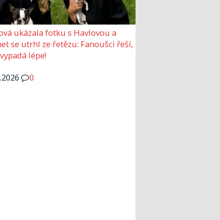
ová ukázala fotku s Havlovou a
et se utrhl ze řetězu: Fanoušci řeší,
 vypadá lépe!
6.2026
0