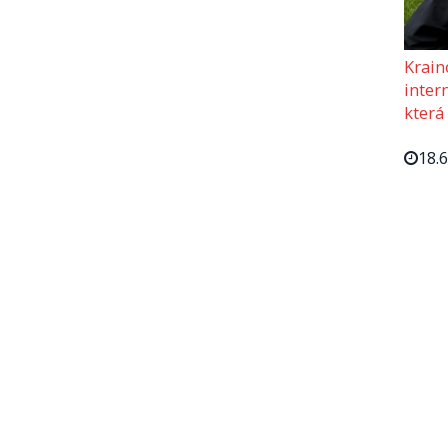
Krain
intern
která
18.