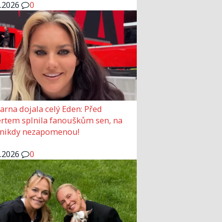
6.2026
0
arna dojala celý Eden: Před
rtem splnila fanouškům sen, na
 nikdy nezapomenou!
6.2026
0