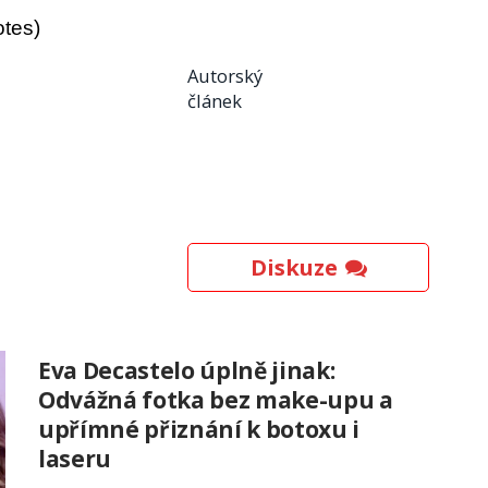
otes)
Autorský
článek
Diskuze
Eva Decastelo úplně jinak:
Odvážná fotka bez make-upu a
upřímné přiznání k botoxu i
laseru