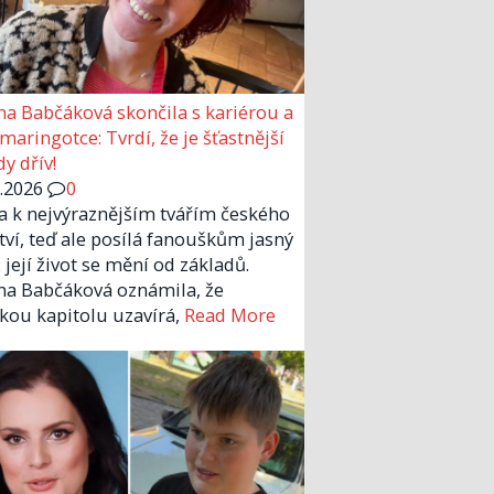
a Babčáková skončila s kariérou a
 maringotce: Tvrdí, že je šťastnější
y dřív!
6.2026
0
la k nejvýraznějším tvářím českého
tví, teď ale posílá fanouškům jasný
 její život se mění od základů.
a Babčáková oznámila, že
kou kapitolu uzavírá,
Read More