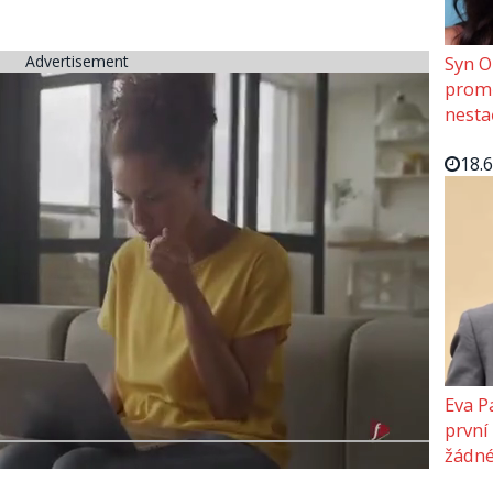
Advertisement
Syn O
promě
nesta
18.
Eva P
první
žádné