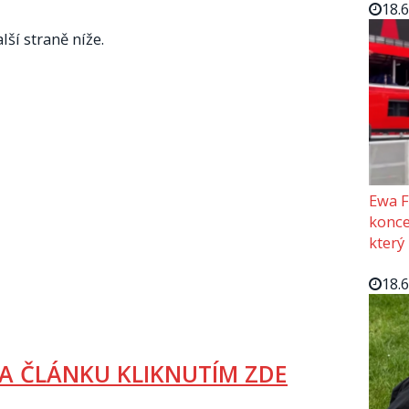
18.
lší straně níže.
Ewa F
konce
který
18.
A ČLÁNKU KLIKNUTÍM ZDE