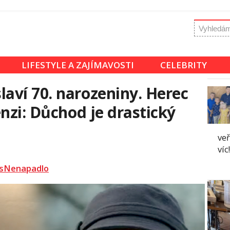
LIFESTYLE A ZAJÍMAVOSTI
CELEBRITY
aví 70. narozeniny. Herec
nzi: Důchod je drastický
veř
víc!
sNenapadlo