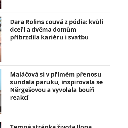
Dara Rolins couvá z pódia: kvůli
dceři a dvěma domům
přibrzdila kariéru i svatbu
Maláčová si v přímém přenosu
sundala paruku, inspirovala se
Něrgešovou a vyvolala bouři
reakcí
Temná stránka života Ilona