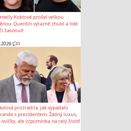
rnelly Koktové prošel velkou
nou: Quentin výrazně zhubl a lidé
čí žasnout!
6.2026
0
avlová prozradila, jak vypadalo
 rande s prezidentem: Žádný luxus,
 svíčky, ale vzpomínka na celý život!