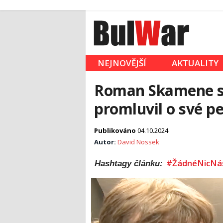
NEJNOVĚJŠÍ
AKTUALITY
Roman Skamene sl
promluvil o své pe
Publikováno
04.10.2024
Autor:
David Nossek
#ŽádnéNicNá
Hashtagy článku: