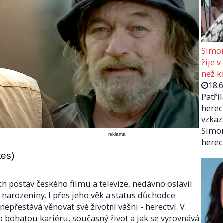
Simon
žije v
než kd
18.
Patři
herec
vzkaz:
Simon
reklama
herec
tes)
 postav českého filmu a televize, nedávno oslavil
 narozeniny. I přes jeho věk a status důchodce
epřestává věnovat své životní vášni - herectví. V
bohatou kariéru, současný život a jak se vyrovnává