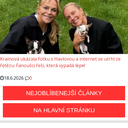
Krainová ukázala fotku s Havlovou a internet se utrhl ze
řetězu: Fanoušci řeší, která vypadá lépe!
18.6.2026
0
NEJOBLÍBENEJŠÍ ČLÁNKY
NA HLAVNÍ STRÁNKU