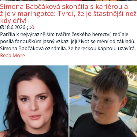
Simona Babčáková skončila s kariérou a
žije v maringotce: Tvrdí, že je šťastnější než
kdy dřív!
18.6.2026
0
Patřila k nejvýraznějším tvářím českého herectví, teď ale
posílá fanouškům jasný vzkaz: její život se mění od základů.
Simona Babčáková oznámila, že hereckou kapitolu uzavírá,
Read More