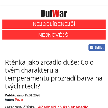
NEJOBLÍBENEJŠÍ
NEJNOVĚJŠÍ
Sdílet
Rtěnka jako zrcadlo duše: Co o
tvém charakteru a
temperamentu prozradí barva na
tvých rtech?
Publikováno
15.01.2026
Autor:
Pavla
#ŽádnéNicNásNenapadlo
Hashtagy článku: