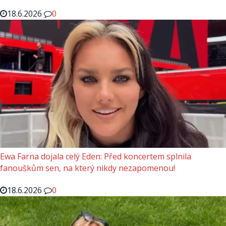
18.6.2026
0
Ewa Farna dojala celý Eden: Před koncertem splnila
fanouškům sen, na který nikdy nezapomenou!
18.6.2026
0