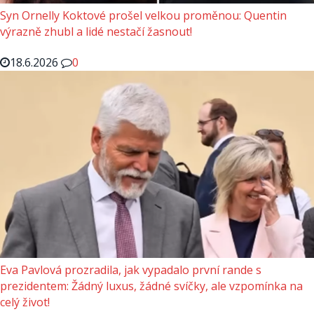
Syn Ornelly Koktové prošel velkou proměnou: Quentin
výrazně zhubl a lidé nestačí žasnout!
18.6.2026
0
Eva Pavlová prozradila, jak vypadalo první rande s
prezidentem: Žádný luxus, žádné svíčky, ale vzpomínka na
celý život!