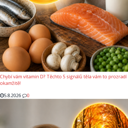
Chybí vám vitamin D? Těchto 5 signálů těla vám to prozradí
okamžitě!
5.8.2026
0