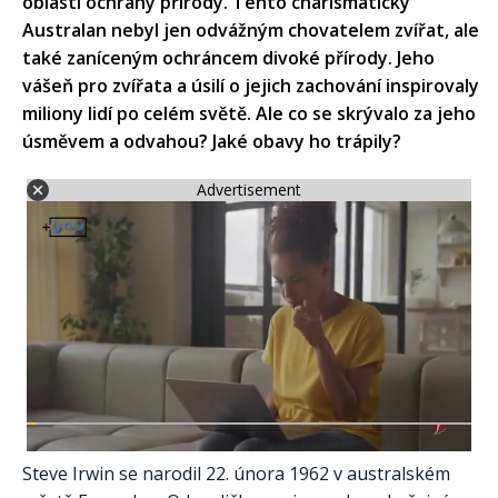
oblasti ochrany přírody. Tento charismatický
Australan nebyl jen odvážným chovatelem zvířat, ale
také zaníceným ochráncem divoké přírody. Jeho
vášeň pro zvířata a úsilí o jejich zachování inspirovaly
miliony lidí po celém světě. Ale co se skrývalo za jeho
úsměvem a odvahou? Jaké obavy ho trápily?
Advertisement
Steve Irwin se narodil 22. února 1962 v australském