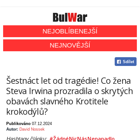
NEJOBLÍBENEJŠÍ
NEJNOVĚJŠÍ
Sdílet
Šestnáct let od tragédie! Co žena
Steva Irwina prozradila o skrytých
obavách slavného Krotitele
krokodýlů?
Publikováno
07.12.2024
Autor:
David Nossek
#ŽádnéNicNásNenapadlo
Hashtagy článku: