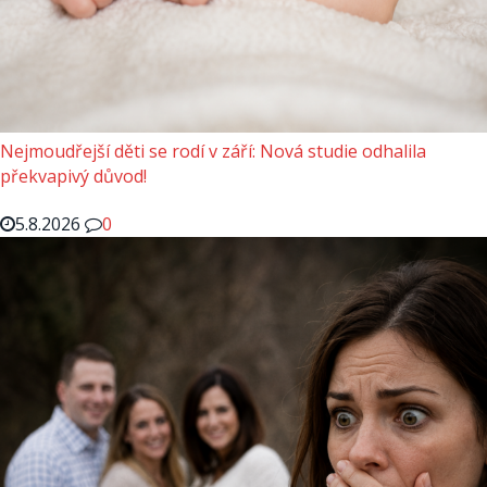
Nejmoudřejší děti se rodí v září: Nová studie odhalila
překvapivý důvod!
5.8.2026
0