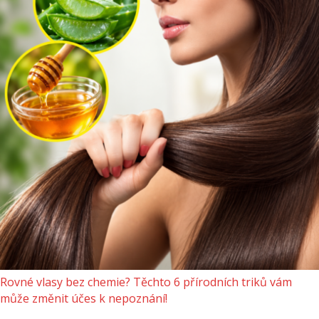
Rovné vlasy bez chemie? Těchto 6 přírodních triků vám
může změnit účes k nepoznání!