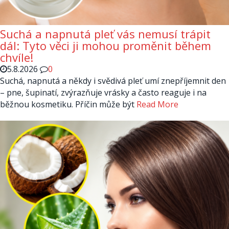
Suchá a napnutá pleť vás nemusí trápit
dál: Tyto věci ji mohou proměnit během
chvíle!
5.8.2026
0
Suchá, napnutá a někdy i svědivá pleť umí znepříjemnit den
– pne, šupinatí, zvýrazňuje vrásky a často reaguje i na
běžnou kosmetiku. Příčin může být
Read More