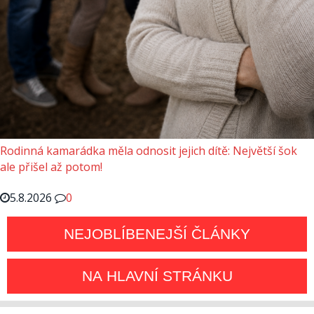
Rodinná kamarádka měla odnosit jejich dítě: Největší šok
ale přišel až potom!
5.8.2026
0
NEJOBLÍBENEJŠÍ ČLÁNKY
NA HLAVNÍ STRÁNKU