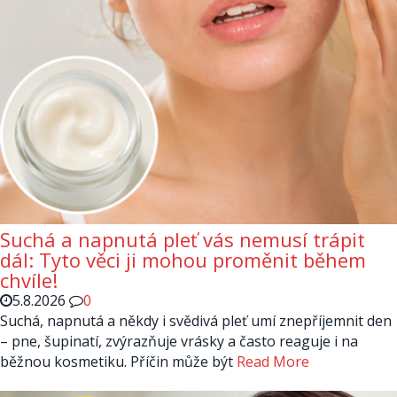
Suchá a napnutá pleť vás nemusí trápit
dál: Tyto věci ji mohou proměnit během
chvíle!
5.8.2026
0
Suchá, napnutá a někdy i svědivá pleť umí znepříjemnit den
– pne, šupinatí, zvýrazňuje vrásky a často reaguje i na
běžnou kosmetiku. Příčin může být
Read More