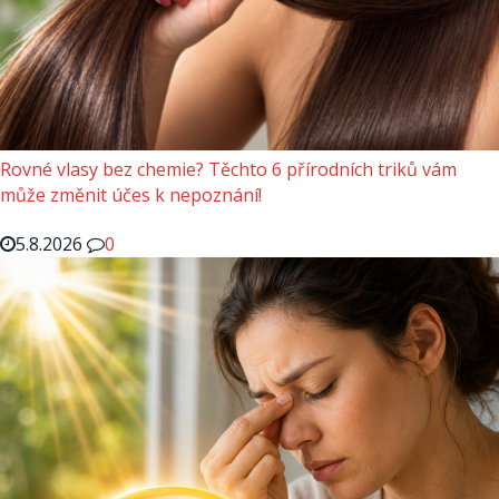
Rovné vlasy bez chemie? Těchto 6 přírodních triků vám
může změnit účes k nepoznání!
5.8.2026
0