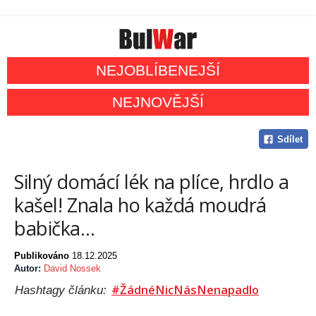
NEJOBLÍBENEJŠÍ
NEJNOVĚJŠÍ
Sdílet
Silný domácí lék na plíce, hrdlo a
kašel! Znala ho každá moudrá
babička…
Publikováno
18.12.2025
Autor:
David Nossek
#ŽádnéNicNásNenapadlo
Hashtagy článku: