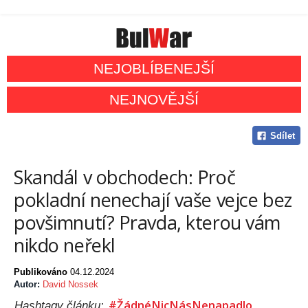
NEJOBLÍBENEJŠÍ
NEJNOVĚJŠÍ
Sdílet
Skandál v obchodech: Proč
pokladní nenechají vaše vejce bez
povšimnutí? Pravda, kterou vám
nikdo neřekl
Publikováno
04.12.2024
Autor:
David Nossek
#ŽádnéNicNásNenapadlo
Hashtagy článku: