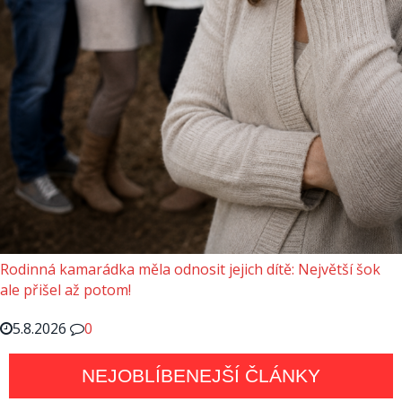
Rodinná kamarádka měla odnosit jejich dítě: Největší šok
ale přišel až potom!
5.8.2026
0
NEJOBLÍBENEJŠÍ ČLÁNKY