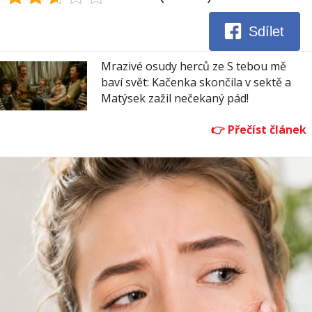
Sdílet
Mrazivé osudy herců ze S tebou mě
baví svět: Kačenka skončila v sektě a
Matýsek zažil nečekaný pád!