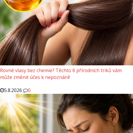
Rovné vlasy bez chemie? Těchto 6 přírodních triků vám
může změnit účes k nepoznání!
5.8.2026
0