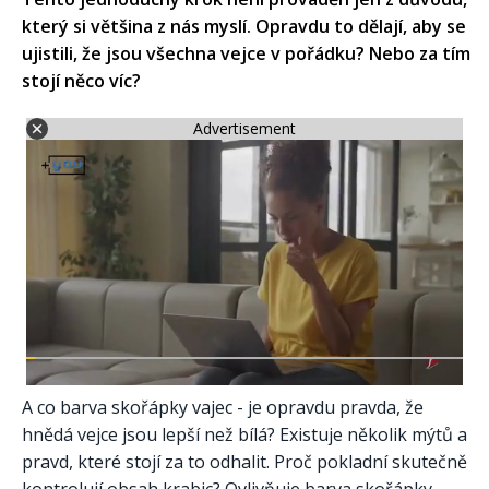
který si většina z nás myslí. Opravdu to dělají, aby se
ujistili, že jsou všechna vejce v pořádku? Nebo za tím
stojí něco víc?
Advertisement
A co barva skořápky vajec - je opravdu pravda, že
hnědá vejce jsou lepší než bílá? Existuje několik mýtů a
pravd, které stojí za to odhalit. Proč pokladní skutečně
kontrolují obsah krabic? Ovlivňuje barva skořápky