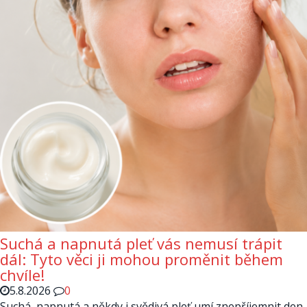
Suchá a napnutá pleť vás nemusí trápit
dál: Tyto věci ji mohou proměnit během
chvíle!
5.8.2026
0
Suchá, napnutá a někdy i svědivá pleť umí znepříjemnit den