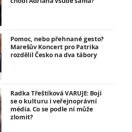
chodí Adriana všude sama?
Pomoc, nebo přehnané gesto?
Marešův Koncert pro Patrika
rozdělil Česko na dva tábory
Radka Třeštíková VARUJE: Bojí
se o kulturu i veřejnoprávní
média. Co se podle ní může
zlomit?