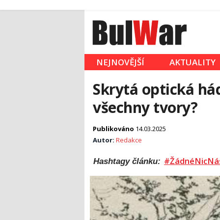
NEJNOVĚJŠÍ
AKTUALITY
Skrytá optická há
všechny tvory?
Publikováno
14.03.2025
Autor:
Redakce
#ŽádnéNicNá
Hashtagy článku: