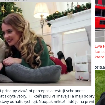
Ewa F
konce
který
18.
 principy vizuální percepce a testují schopnost
t skryté vzory. Ti, kteří jsou všímavější a mají dobrý
tavy odhalit rychleji. Naopak někteří lidé je na první