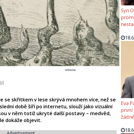
Syn O
promě
nesta
18.
reklama
st
ce se skřítkem v lese skrývá mnohem více, než se
Eva P
lední době šíří po internetu, slouží jako vizuální
první
sou v něm totiž ukryté další postavy – medvěd,
žádné
ale dokáže objevit.
18.
Advertisement