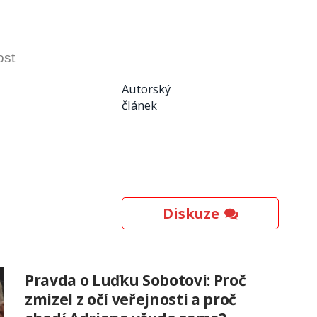
ost
Autorský
článek
Diskuze
Pravda o Luďku Sobotovi: Proč
zmizel z očí veřejnosti a proč