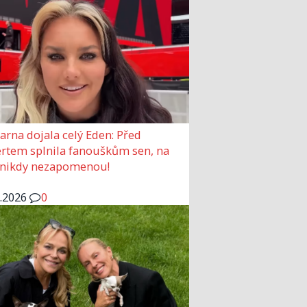
arna dojala celý Eden: Před
rtem splnila fanouškům sen, na
 nikdy nezapomenou!
6.2026
0