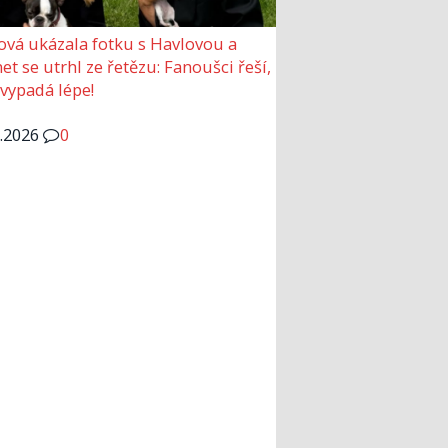
ová ukázala fotku s Havlovou a
et se utrhl ze řetězu: Fanoušci řeší,
 vypadá lépe!
6.2026
0