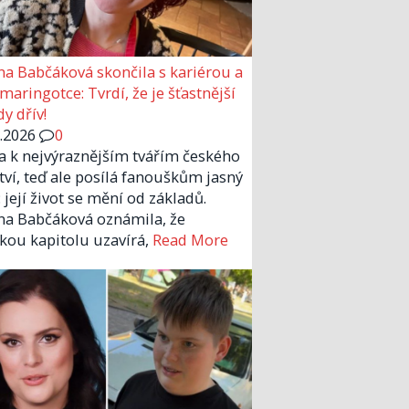
a Babčáková skončila s kariérou a
 maringotce: Tvrdí, že je šťastnější
y dřív!
6.2026
0
la k nejvýraznějším tvářím českého
tví, teď ale posílá fanouškům jasný
 její život se mění od základů.
a Babčáková oznámila, že
kou kapitolu uzavírá,
Read More