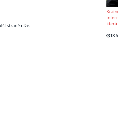
Krain
intern
která
lší straně níže.
18.