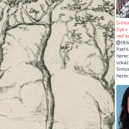
Simon
žije v
než kd
18.
Patři
herec
vzkaz:
Simon
herec