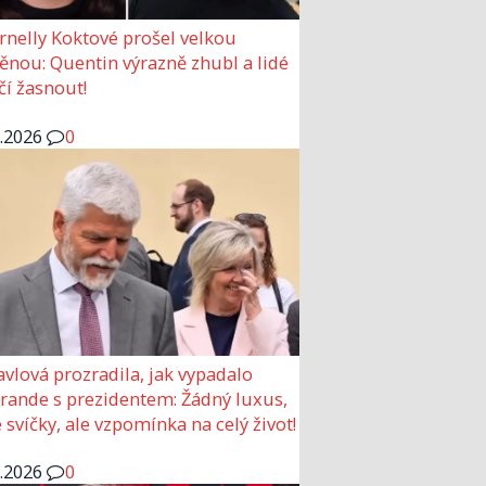
rnelly Koktové prošel velkou
nou: Quentin výrazně zhubl a lidé
čí žasnout!
6.2026
0
avlová prozradila, jak vypadalo
 rande s prezidentem: Žádný luxus,
 svíčky, ale vzpomínka na celý život!
6.2026
0