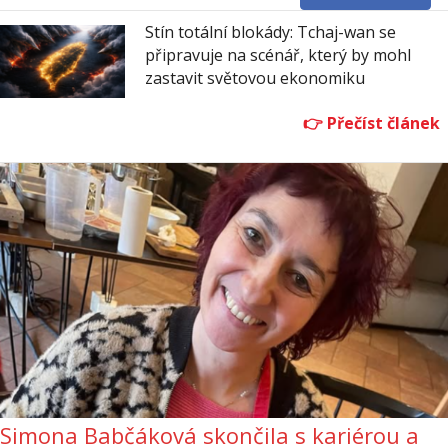
Stín totální blokády: Tchaj-wan se
připravuje na scénář, který by mohl
zastavit světovou ekonomiku
Simona Babčáková skončila s kariérou a