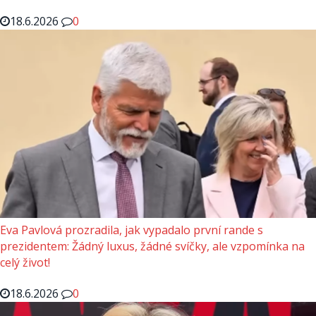
18.6.2026
0
Eva Pavlová prozradila, jak vypadalo první rande s
prezidentem: Žádný luxus, žádné svíčky, ale vzpomínka na
celý život!
18.6.2026
0