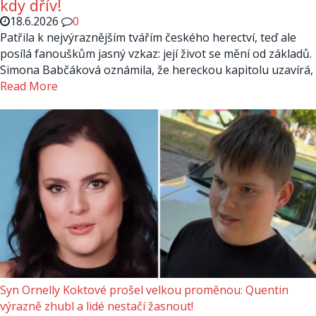
kdy dřív!
18.6.2026
0
Patřila k nejvýraznějším tvářím českého herectví, teď ale
posílá fanouškům jasný vzkaz: její život se mění od základů.
Simona Babčáková oznámila, že hereckou kapitolu uzavírá,
Read More
Syn Ornelly Koktové prošel velkou proměnou: Quentin
výrazně zhubl a lidé nestačí žasnout!