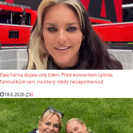
Ewa Farna dojala celý Eden: Před koncertem splnila
fanouškům sen, na který nikdy nezapomenou!
18.6.2026
0