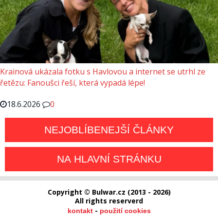
Krainová ukázala fotku s Havlovou a internet se utrhl ze
řetězu: Fanoušci řeší, která vypadá lépe!
18.6.2026
0
NEJOBLÍBENEJŠÍ ČLÁNKY
NA HLAVNÍ STRÁNKU
Copyright © Bulwar.cz (2013 - 2026)
All rights reserverd
-
kontakt
použití cookies