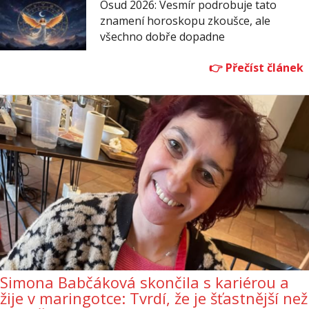
Osud 2026: Vesmír podrobuje tato
znamení horoskopu zkoušce, ale
všechno dobře dopadne
Simona Babčáková skončila s kariérou a
žije v maringotce: Tvrdí, že je šťastnější než