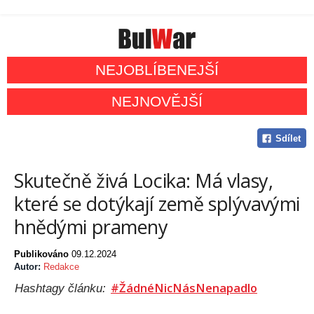
NEJOBLÍBENEJŠÍ
NEJNOVĚJŠÍ
Sdílet
Skutečně živá Locika: Má vlasy,
které se dotýkají země splývavými
hnědými prameny
Publikováno
09.12.2024
Autor:
Redakce
#ŽádnéNicNásNenapadlo
Hashtagy článku: