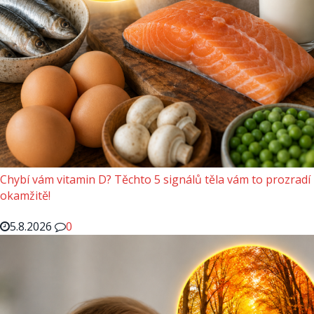
Chybí vám vitamin D? Těchto 5 signálů těla vám to prozradí
okamžitě!
5.8.2026
0