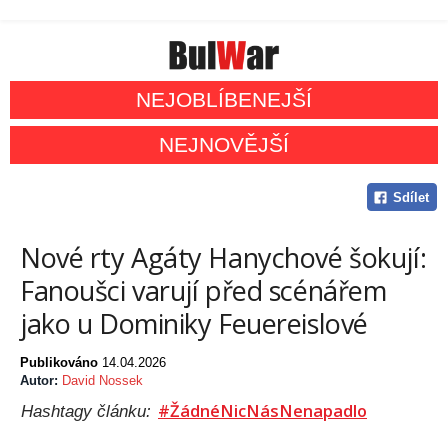
NEJOBLÍBENEJŠÍ
NEJNOVĚJŠÍ
Sdílet
Nové rty Agáty Hanychové šokují:
Fanoušci varují před scénářem
jako u Dominiky Feuereislové
Publikováno
14.04.2026
Autor:
David Nossek
#ŽádnéNicNásNenapadlo
Hashtagy článku: