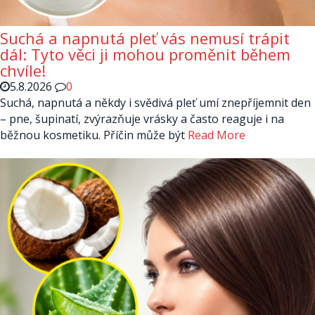
Suchá a napnutá pleť vás nemusí trápit
dál: Tyto věci ji mohou proměnit během
chvíle!
5.8.2026
0
Suchá, napnutá a někdy i svědivá pleť umí znepříjemnit den
– pne, šupinatí, zvýrazňuje vrásky a často reaguje i na
běžnou kosmetiku. Příčin může být
Read More