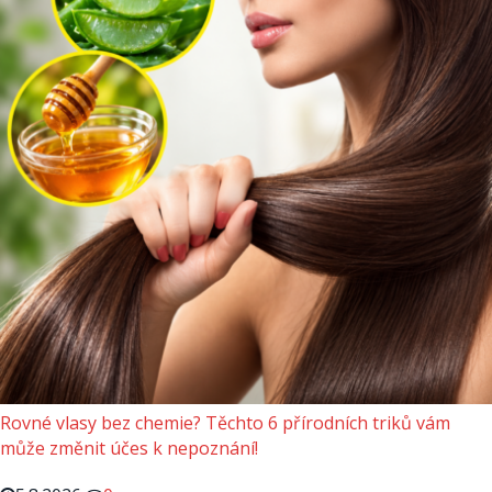
Rovné vlasy bez chemie? Těchto 6 přírodních triků vám
může změnit účes k nepoznání!