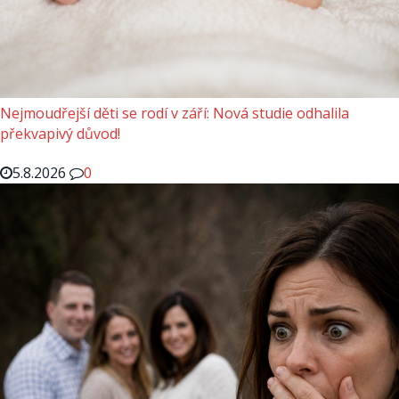
Nejmoudřejší děti se rodí v září: Nová studie odhalila
překvapivý důvod!
5.8.2026
0