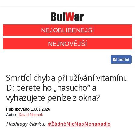
NEJOBLÍBENEJŠÍ
NEJNOVĚJŠÍ
Sdílet
Smrtící chyba při užívání vitamínu
D: berete ho „nasucho“ a
vyhazujete peníze z okna?
Publikováno
10.01.2026
Autor:
David Nossek
#ŽádnéNicNásNenapadlo
Hashtagy článku: