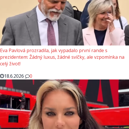
Eva Pavlová prozradila, jak vypadalo první rande s
prezidentem: Žádný luxus, žádné svíčky, ale vzpomínka na
celý život!
18.6.2026
0