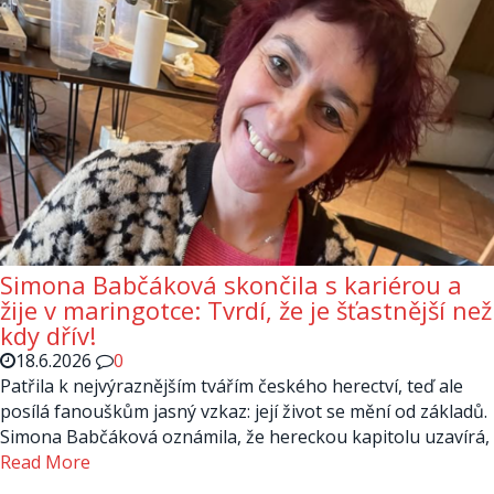
Simona Babčáková skončila s kariérou a
žije v maringotce: Tvrdí, že je šťastnější než
kdy dřív!
18.6.2026
0
Patřila k nejvýraznějším tvářím českého herectví, teď ale
posílá fanouškům jasný vzkaz: její život se mění od základů.
Simona Babčáková oznámila, že hereckou kapitolu uzavírá,
Read More