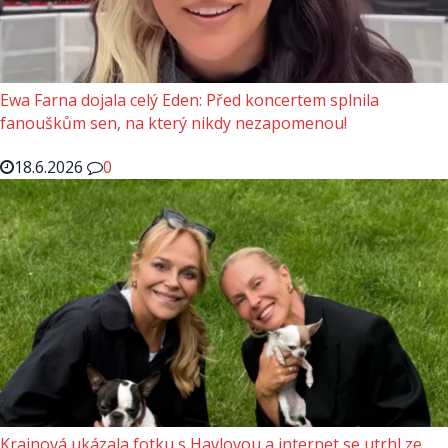
Ewa Farna dojala celý Eden: Před koncertem splnila
fanouškům sen, na který nikdy nezapomenou!
18.6.2026
0
Krainová ukázala fotku s Havlovou a internet se utrhl ze