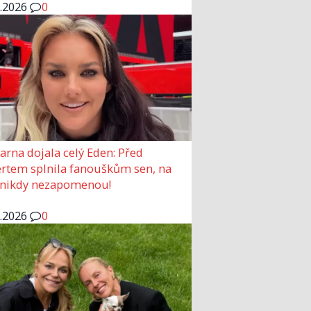
6.2026
0
arna dojala celý Eden: Před
rtem splnila fanouškům sen, na
 nikdy nezapomenou!
6.2026
0