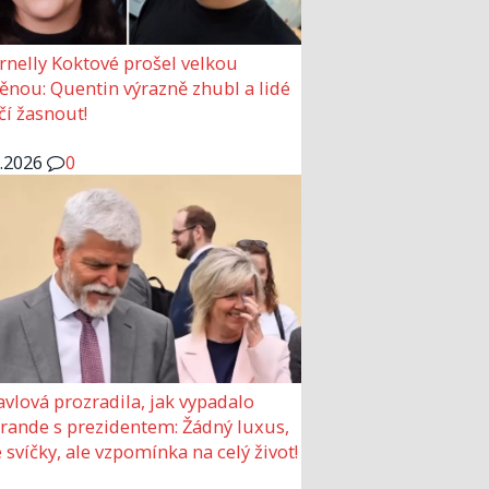
rnelly Koktové prošel velkou
nou: Quentin výrazně zhubl a lidé
čí žasnout!
6.2026
0
avlová prozradila, jak vypadalo
 rande s prezidentem: Žádný luxus,
 svíčky, ale vzpomínka na celý život!