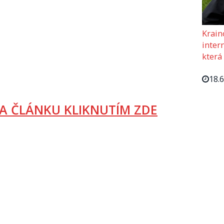
Krain
intern
která
18.
A ČLÁNKU KLIKNUTÍM ZDE