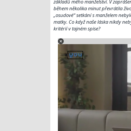
základů mého manželství. V zaprášen
během několika minut převrátila živo
„osudové“ setkání s manželem nebylo
matky. Co když naše láska nikdy ne
kritérií v tajném spise?