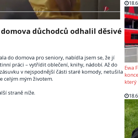
18.
o domova důchodců odhalil děsivé
la do domova pro seniory, nabídla jsem se, že jí
inní práci – vytřídit oblečení, knihy, nádobí. Až do
Ewa F
 zásuvku v nejspodnější části staré komody, netušila
konce
ese celým mým životem.
který
lší straně níže.
18.