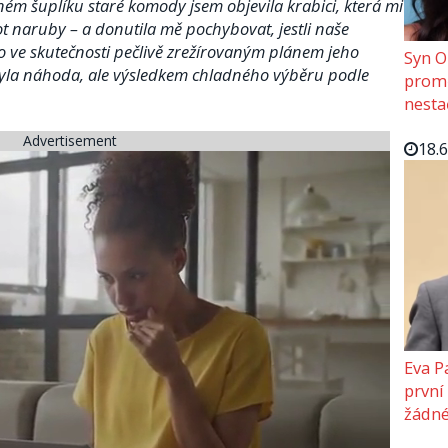
ém šuplíku staré komody jsem objevila krabici, která mi
t naruby – a donutila mě pochybovat, jestli naše
 ve skutečnosti pečlivě zrežírovaným plánem jeho
Syn O
byla náhoda, ale výsledkem chladného výběru podle
promě
nesta
Advertisement
18.
Eva P
první
žádné