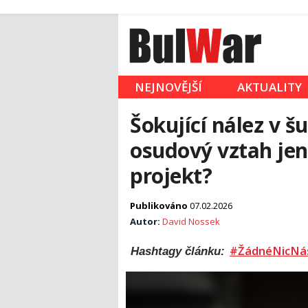
NEJNOVĚJŠÍ
AKTUALITY
Šokující nález v š
osudový vztah jen
projekt?
Publikováno
07.02.2026
Autor:
David Nossek
#ŽádnéNicNá
Hashtagy článku: