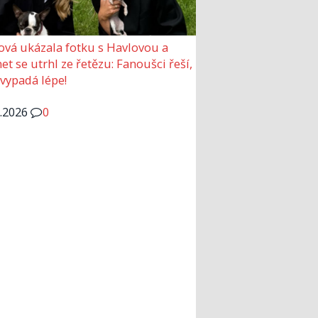
ová ukázala fotku s Havlovou a
et se utrhl ze řetězu: Fanoušci řeší,
 vypadá lépe!
6.2026
0