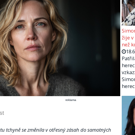
Simon
žije v
než kd
18.
Patři
herec
vzkaz:
Simon
herec
reklama
st
tu tchyně se změnila v otřesný zásah do samotných