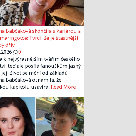
a Babčáková skončila s kariérou a
 maringotce: Tvrdí, že je šťastnější
y dřív!
6.2026
0
la k nejvýraznějším tvářím českého
tví, teď ale posílá fanouškům jasný
 její život se mění od základů.
a Babčáková oznámila, že
kou kapitolu uzavírá,
Read More