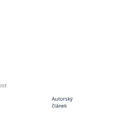
ost
Autorský
článek