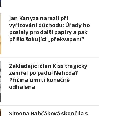
Jan Kanyza narazil při
vyřizování důchodu: Úřady ho
poslaly pro další papíry a pak
přišlo šokující „překvapení“
Zakládající člen Kiss tragicky
zemřel po pádu! Nehoda?
Příčina úmrtí konečně
odhalena
Simona Babčáková skončila s