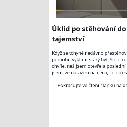
Úklid po stěhování d
tajemství
Když se tchyně nedávno přestěhova
pomohu vyklidit starý byt. Šlo o rut
chvíle, než jsem otevřela poslední
jsem, že narazím na něco, co otř
Pokračujte ve čtení článku na da