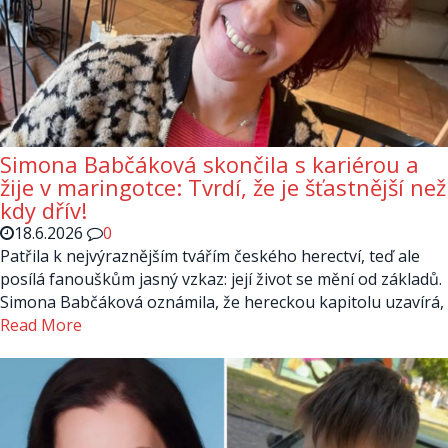
Simona Babčáková skončila s kariérou a
žije v maringotce: Tvrdí, že je šťastnější než
kdy dřív!
18.6.2026
0
Patřila k nejvýraznějším tvářím českého herectví, teď ale
posílá fanouškům jasný vzkaz: její život se mění od základů.
Simona Babčáková oznámila, že hereckou kapitolu uzavírá,
Read More