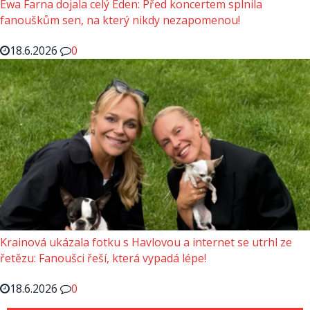
Ewa Farna dojala celý Eden: Před koncertem splnila
fanouškům sen, na který nikdy nezapomenou!
18.6.2026
0
Krainová ukázala fotku s Havlovou a internet se utrhl ze
řetězu: Fanoušci řeší, která vypadá lépe!
18.6.2026
0