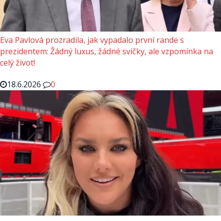
Eva Pavlová prozradila, jak vypadalo první rande s
prezidentem: Žádný luxus, žádné svíčky, ale vzpomínka na
celý život!
18.6.2026
0