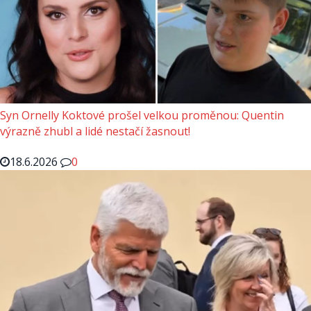
Syn Ornelly Koktové prošel velkou proměnou: Quentin
výrazně zhubl a lidé nestačí žasnout!
18.6.2026
0