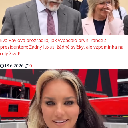
Eva Pavlová prozradila, jak vypadalo první rande s
prezidentem: Žádný luxus, žádné svíčky, ale vzpomínka na
celý život!
18.6.2026
0