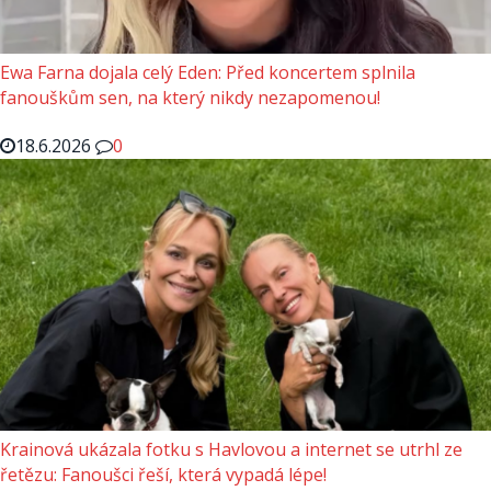
Ewa Farna dojala celý Eden: Před koncertem splnila
fanouškům sen, na který nikdy nezapomenou!
18.6.2026
0
Krainová ukázala fotku s Havlovou a internet se utrhl ze
řetězu: Fanoušci řeší, která vypadá lépe!