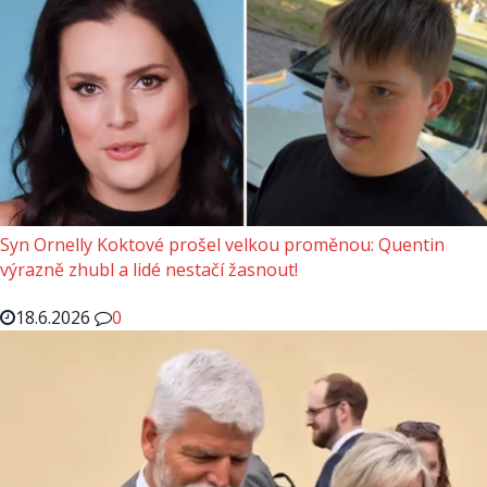
Syn Ornelly Koktové prošel velkou proměnou: Quentin
výrazně zhubl a lidé nestačí žasnout!
18.6.2026
0