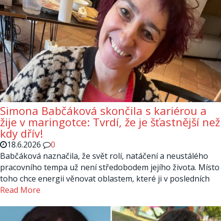
Simona Babčáková skončila s kariérou a
žije v maringotce: Tvrdí, že je šťastnější než
kdy dřív!
18.6.2026
0
Babčáková naznačila, že svět rolí, natáčení a neustálého
pracovního tempa už není středobodem jejího života. Místo
toho chce energii věnovat oblastem, které ji v posledních
Read More