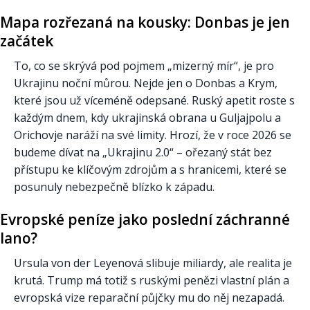
Mapa rozřezaná na kousky: Donbas je jen
začátek
To, co se skrývá pod pojmem „mizerný mír“, je pro
Ukrajinu noční můrou. Nejde jen o Donbas a Krym,
které jsou už víceméně odepsané. Ruský apetit roste s
každým dnem, kdy ukrajinská obrana u Guljajpolu a
Orichovje naráží na své limity. Hrozí, že v roce 2026 se
budeme dívat na „Ukrajinu 2.0“ – ořezaný stát bez
přístupu ke klíčovým zdrojům a s hranicemi, které se
posunuly nebezpečně blízko k západu.
Evropské peníze jako poslední záchranné
lano?
Ursula von der Leyenová slibuje miliardy, ale realita je
krutá. Trump má totiž s ruskými penězi vlastní plán a
evropská vize reparační půjčky mu do něj nezapadá.