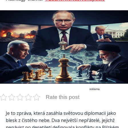
reklama
Rate this post
Je to zpráva, která zasáhla světovou diplomacii jako
blesk z čistého nebe. Dva největší nepřátelé, jejichž
nenávist po desetiletí definovala konflikty na Blízkém