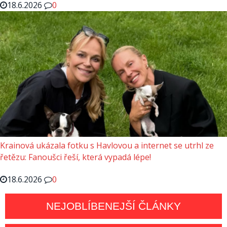
18.6.2026
0
Krainová ukázala fotku s Havlovou a internet se utrhl ze
řetězu: Fanoušci řeší, která vypadá lépe!
18.6.2026
0
NEJOBLÍBENEJŠÍ ČLÁNKY