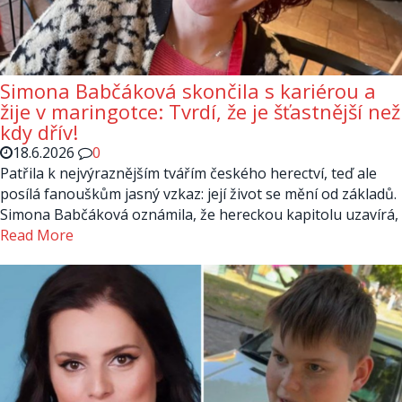
Simona Babčáková skončila s kariérou a
žije v maringotce: Tvrdí, že je šťastnější než
kdy dřív!
18.6.2026
0
Patřila k nejvýraznějším tvářím českého herectví, teď ale
posílá fanouškům jasný vzkaz: její život se mění od základů.
Simona Babčáková oznámila, že hereckou kapitolu uzavírá,
Read More