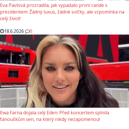
Eva Pavlová prozradila, jak vypadalo první rande s
prezidentem: Žádný luxus, žádné svíčky, ale vzpomínka na
celý život!
18.6.2026
0
Ewa Farna dojala celý Eden: Před koncertem splnila
fanouškům sen, na který nikdy nezapomenou!