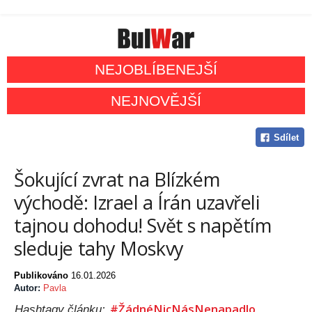
NEJOBLÍBENEJŠÍ
NEJNOVĚJŠÍ
Sdílet
Šokující zvrat na Blízkém
východě: Izrael a Írán uzavřeli
tajnou dohodu! Svět s napětím
sleduje tahy Moskvy
Publikováno
16.01.2026
Autor:
Pavla
#ŽádnéNicNásNenapadlo
Hashtagy článku: