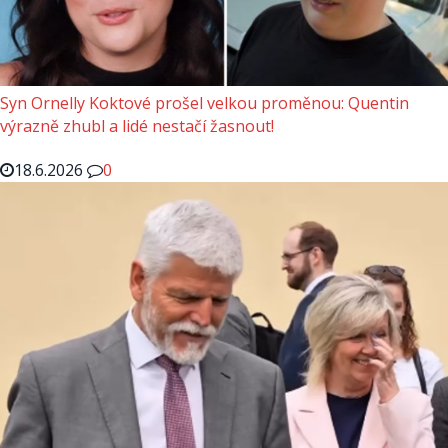
Syn Ornelly Koktové prošel velkou proměnou: Quentin
výrazně zhubl a lidé nestačí žasnout!
18.6.2026
0