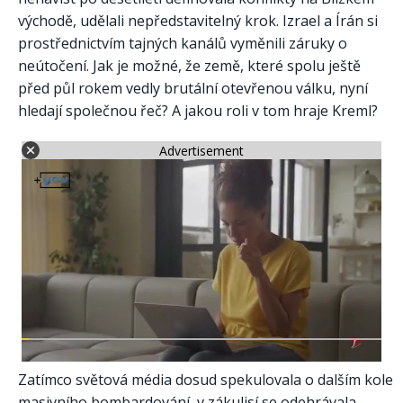
východě, udělali nepředstavitelný krok. Izrael a Írán si
prostřednictvím tajných kanálů vyměnili záruky o
neútočení. Jak je možné, že země, které spolu ještě
před půl rokem vedly brutální otevřenou válku, nyní
hledají společnou řeč? A jakou roli v tom hraje Kreml?
Advertisement
Zatímco světová média dosud spekulovala o dalším kole
masivního bombardování, v zákulisí se odehrávala