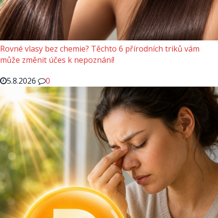
Rovné vlasy bez chemie? Těchto 6 přírodních triků vám
může změnit účes k nepoznání!
5.8.2026
0