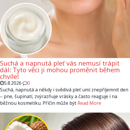
Suchá a napnutá pleť vás nemusí trápit
dál: Tyto věci ji mohou proměnit během
chvíle!
5.8.2026
0
Suchá, napnutá a někdy i svědivá pleť umí znepříjemnit den
– pne, šupinatí, zvýrazňuje vrásky a často reaguje i na
běžnou kosmetiku. Příčin může být
Read More