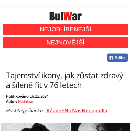
NEJOBLÍBENEJŠÍ
NEJNOVĚJŠÍ
Sdílet
Tajemství ikony, jak zůstat zdravý
a šíleně fit v 76 letech
Publikováno
16.12.2024
Autor:
Redakce
#ŽádnéNicNásNenapadlo
Hashtagy článku: