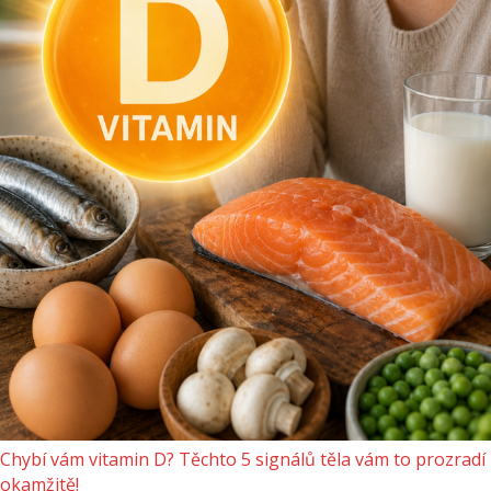
Chybí vám vitamin D? Těchto 5 signálů těla vám to prozradí
okamžitě!