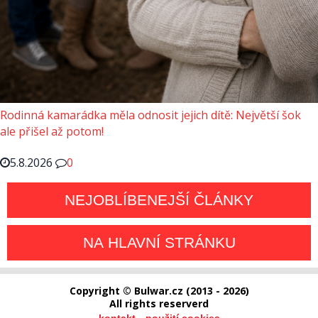
Rodinná kamarádka měla odnosit jejich dítě: Největší šok
ale přišel až potom!
5.8.2026
0
NEJOBLÍBENEJŠÍ ČLÁNKY
NA HLAVNÍ STRÁNKU
Copyright © Bulwar.cz (2013 - 2026)
All rights reserverd
-
kontakt
použití cookies