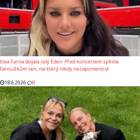
Ewa Farna dojala celý Eden: Před koncertem splnila
fanouškům sen, na který nikdy nezapomenou!
18.6.2026
0