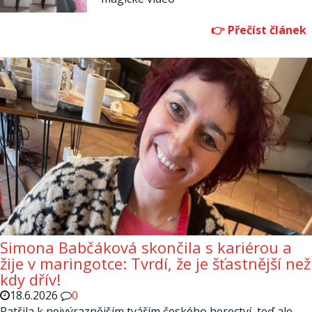
Simona Babčáková skončila s kariérou a
žije v maringotce: Tvrdí, že je šťastnější než
kdy dřív!
18.6.2026
0
Patřila k nejvýraznějším tvářím českého herectví, teď ale