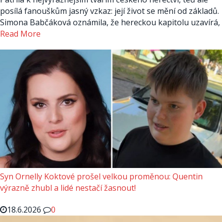
posílá fanouškům jasný vzkaz: její život se mění od základů.
Simona Babčáková oznámila, že hereckou kapitolu uzavírá,
Read More
Syn Ornelly Koktové prošel velkou proměnou: Quentin
výrazně zhubl a lidé nestačí žasnout!
18.6.2026
0