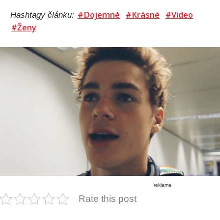
#Dojemné
#Krásné
#Video
Hashtagy článku:
#Ženy
reklama
Rate this post