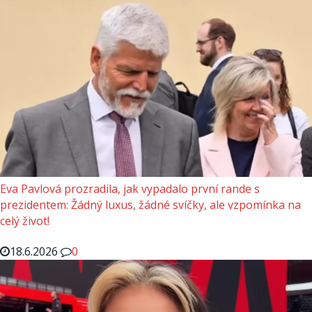
Eva Pavlová prozradila, jak vypadalo první rande s
prezidentem: Žádný luxus, žádné svíčky, ale vzpomínka na
celý život!
18.6.2026
0