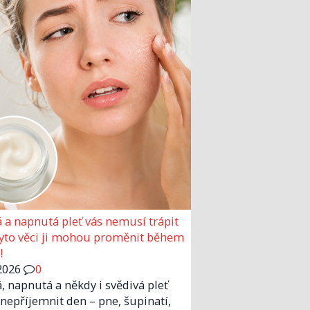
 a napnutá pleť vás nemusí trápit
Tyto věci ji mohou proměnit během
!
2026
0
, napnutá a někdy i svědivá pleť
nepříjemnit den – pne, šupinatí,