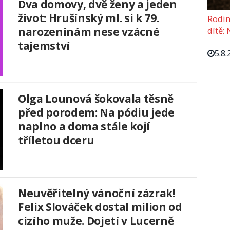
Dva domovy, dvě ženy a jeden
život: Hrušínský ml. si k 79.
Rodin
narozeninám nese vzácné
dítě: 
tajemství
5.8.
Olga Lounová šokovala těsně
před porodem: Na pódiu jede
naplno a doma stále kojí
tříletou dceru
Neuvěřitelný vánoční zázrak!
Felix Slováček dostal milion od
cizího muže. Dojetí v Lucerně