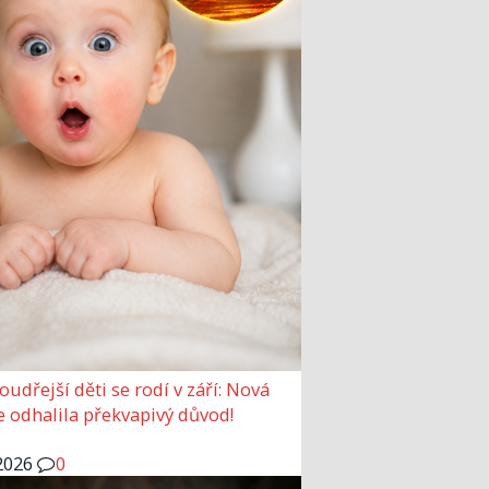
udřejší děti se rodí v září: Nová
e odhalila překvapivý důvod!
2026
0