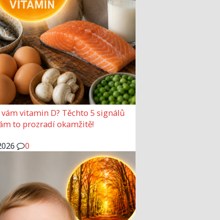
 vám vitamin D? Těchto 5 signálů
vám to prozradí okamžitě!
2026
0