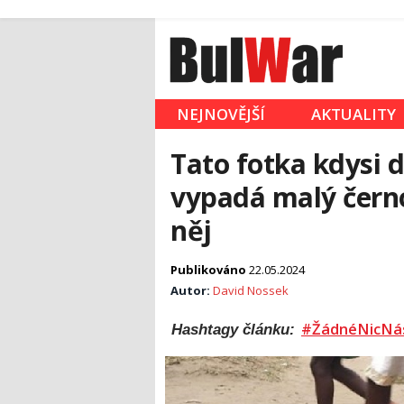
NEJNOVĚJŠÍ
AKTUALITY
Tato fotka kdysi d
vypadá malý černo
něj
Publikováno
22.05.2024
Autor:
David Nossek
#ŽádnéNicNá
Hashtagy článku: