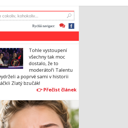
Rychlá navigace:
Tohle vystoupení
všechny tak moc
dostalo, že to
moderátoři Talentu
ydrželi a poprvé sami v historii
čkli Zlatý bzučák!