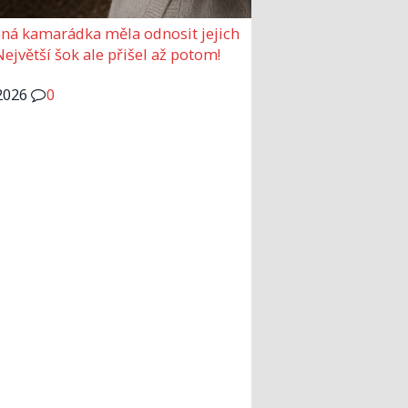
ná kamarádka měla odnosit jejich
Největší šok ale přišel až potom!
2026
0