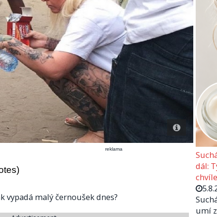
reklama
Suchá
dál: 
otes)
chvíle
5.8.
 Jak vypadá malý černoušek dnes?
Suchá
umí z