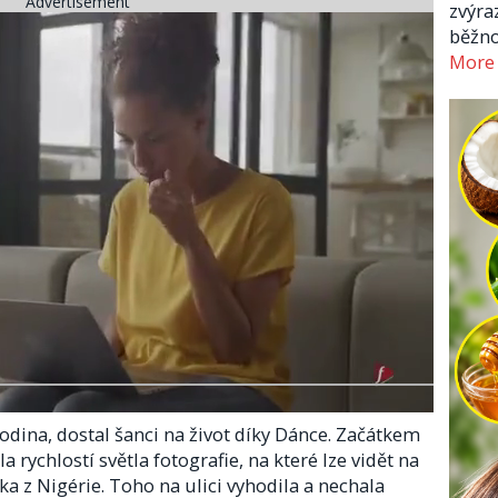
Advertisement
zvýra
běžno
More
odina, dostal šanci na život díky Dánce. Začátkem
a rychlostí světla fotografie, na které lze vidět na
 z Nigérie. Toho na ulici vyhodila a nechala