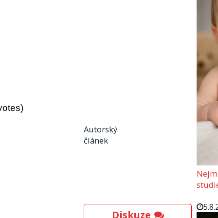
votes)
Autorský
článek
Nejmo
studi
5.8.
Diskuze