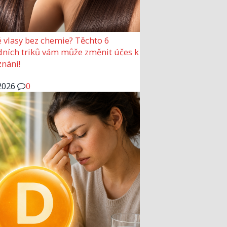
 vlasy bez chemie? Těchto 6
dních triků vám může změnit účes k
nání!
2026
0