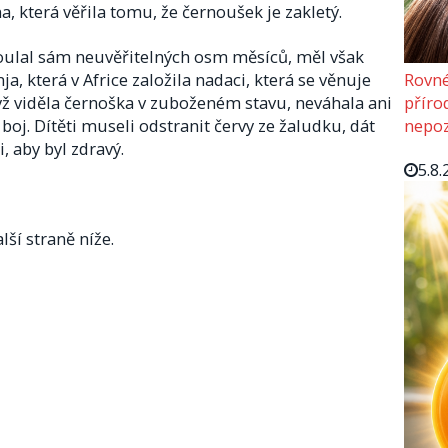
, která věřila tomu, že černoušek je zakletý.
toulal sám neuvěřitelných osm měsíců, měl však
Rovné
, která v Africe založila nadaci, která se věnuje
příro
 viděla černoška v zuboženém stavu, neváhala ani
nepoz
 boj. Dítěti museli odstranit červy ze žaludku, dát
 aby byl zdravý.
5.8.
lší straně níže.