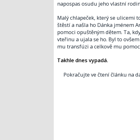
napospas osudu jeho vlastní rodina
Malý chlapeček, který se ulicemi 
štěstí a našla ho Dánka jménem Anja
pomoci opuštěným dětem. Ta, když
vteřinu a ujala se ho. Byl to ovšem
mu transfúzi a celkově mu pomoci,
Takhle dnes vypadá.
Pokračujte ve čtení článku na da