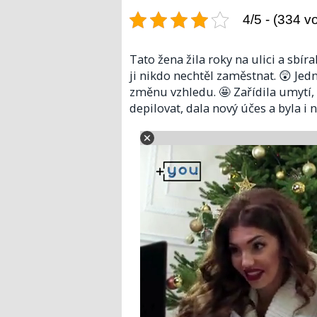
4/5 - (334 v
Tato žena žila roky na ulici a sbíra
ji nikdo nechtěl zaměstnat. 😲 Jedno
změnu vzhledu. 🤩 Zařídila umytí, 
depilovat, dala nový účes a byla i n