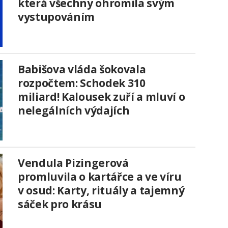
která všechny ohromila svým
vystupováním
Babišova vláda šokovala
rozpočtem: Schodek 310
miliard! Kalousek zuří a mluví o
nelegálních výdajích
Vendula Pizingerová
promluvila o kartářce a ve víru
v osud: Karty, rituály a tajemný
sáček pro krásu