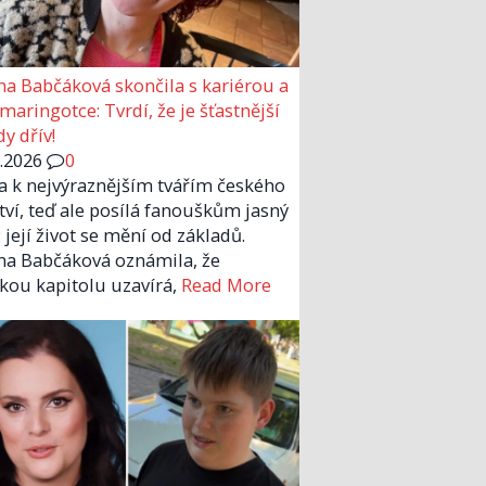
a Babčáková skončila s kariérou a
 maringotce: Tvrdí, že je šťastnější
y dřív!
6.2026
0
la k nejvýraznějším tvářím českého
tví, teď ale posílá fanouškům jasný
 její život se mění od základů.
a Babčáková oznámila, že
kou kapitolu uzavírá,
Read More