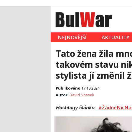
NEJNOVĚJŠÍ
AKTUALITY
Tato žena žila mnoh
takovém stavu ni
stylista jí změnil 
Publikováno
17.10.2024
Autor:
David Nossek
#ŽádnéNicNá
Hashtagy článku: