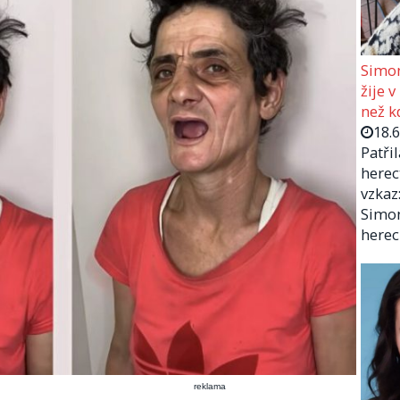
Simon
žije v
než kd
18.
Patři
herec
vzkaz:
Simon
herec
reklama