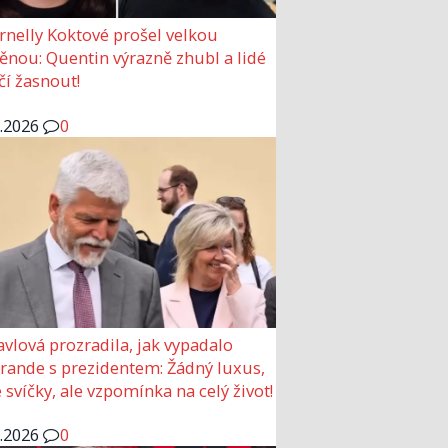
rnelly Koktové prošel velkou
nou: Quentin výrazně zhubl a lidé
čí žasnout!
6.2026
0
avlová prozradila, jak vypadalo
 rande s prezidentem: Žádný luxus,
 svíčky, ale vzpomínka na celý život!
6.2026
0