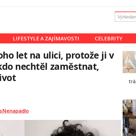
LIFESTYLE A ZAJÍMAVOSTI
CELEBRITY
o let na ulici, protože ji v
kdo nechtěl zaměstnat,
život
trá
sNenapadlo