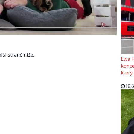
lší straně níže.
Ewa F
konce
který
18.