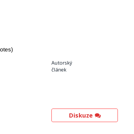
votes)
Autorský
článek
Diskuze