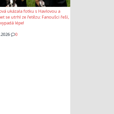
ová ukázala fotku s Havlovou a
et se utrhl ze řetězu: Fanoušci řeší,
 vypadá lépe!
6.2026
0