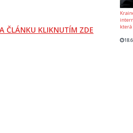
Krain
intern
která
A ČLÁNKU KLIKNUTÍM ZDE
18.