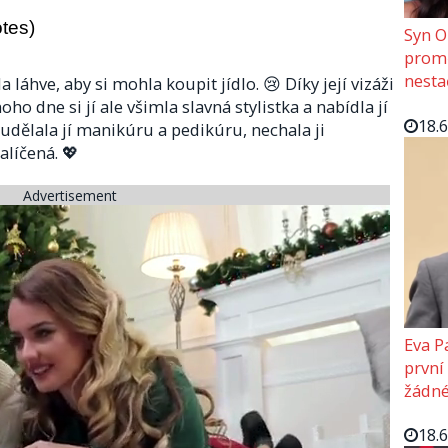
otes)
Syn O
promě
nesta
la láhve, aby si mohla koupit jídlo. 😢 Díky její vizáži
ho dne si jí ale všimla slavná stylistka a nabídla jí
18.
udělala jí manikúru a pedikúru, nechala ji
alíčená. 💖
Advertisement
Eva P
první
žádné
18.