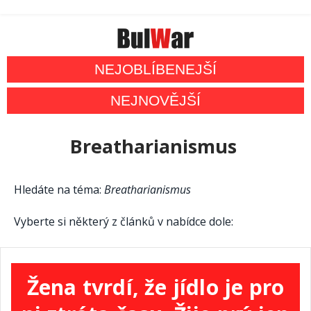
NEJOBLÍBENEJŠÍ
NEJNOVĚJŠÍ
Breatharianismus
Hledáte na téma:
Breatharianismus
Vyberte si některý z článků v nabídce dole:
Žena tvrdí, že jídlo je pro