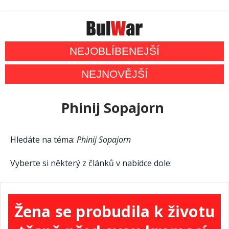
NEJOBLÍBENEJŠÍ
NEJNOVĚJŠÍ
Phinij Sopajorn
Hledáte na téma:
Phinij Sopajorn
Vyberte si některý z článků v nabídce dole:
Žena se probudila k životu