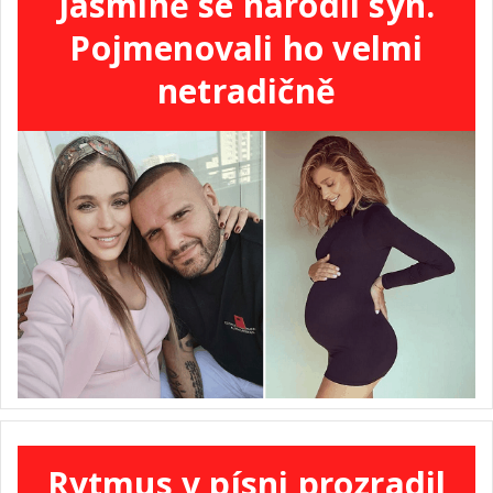
Jasmině se narodil syn.
Pojmenovali ho velmi
netradičně
Rytmus v písni prozradil