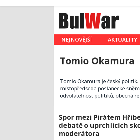
NEJNOVĚJŠÍ
AKTUALITY
Tomio Okamura
Tomio Okamura je český politik. 
místopředseda poslanecké sněmov
odvolatelnost politiků, obecná re
Spor mezi Pirátem Hři
debatě o uprchlících sk
moderátora