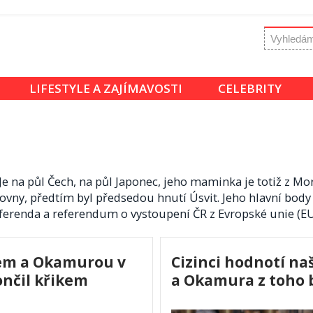
LIFESTYLE A ZAJÍMAVOSTI
CELEBRITY
Je na půl Čech, na půl Japonec, jeho maminka je totiž z Mo
ny, předtím byl předsedou hnutí Úsvit. Jeho hlavní body
ferenda a referendum o vystoupení ČR z Evropské unie (EU)
bem a Okamurou v
Cizinci hodnotí na
ončil křikem
a Okamura z toho b