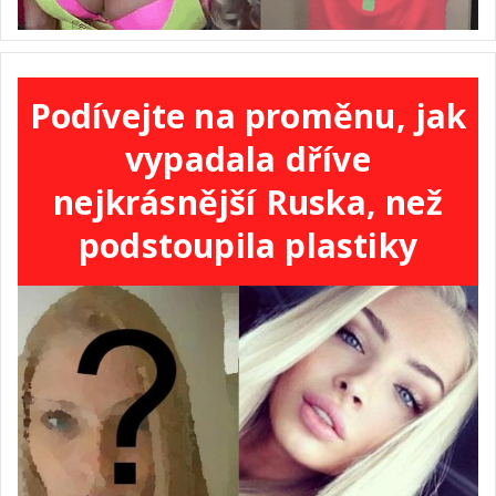
Podívejte na proměnu, jak
vypadala dříve
nejkrásnější Ruska, než
podstoupila plastiky