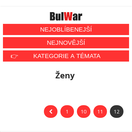
NEJOBLÍBENEJŠÍ
NEJNOVĚJŠÍ
👉
KATEGORIE A TÉMATA
Ženy
1
10
11
12