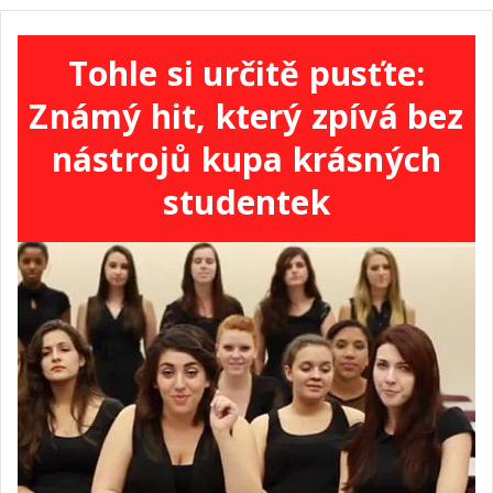
Tohle si určitě pusťte:
Známý hit, který zpívá bez
nástrojů kupa krásných
studentek