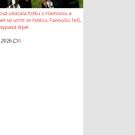
ová ukázala fotku s Havlovou a
et se utrhl ze řetězu: Fanoušci řeší,
 vypadá lépe!
6.2026
0