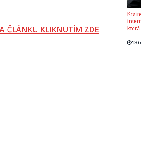
Krain
intern
A ČLÁNKU KLIKNUTÍM ZDE
která
18.