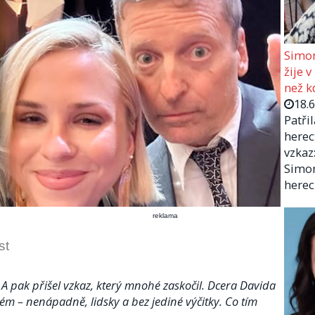
Simon
žije v
než kd
18.
Patři
herec
vzkaz:
Simon
herec
reklama
st
A pak přišel vzkaz, který mnohé zaskočil. Dcera Davida
m – nenápadně, lidsky a bez jediné výčitky. Co tím