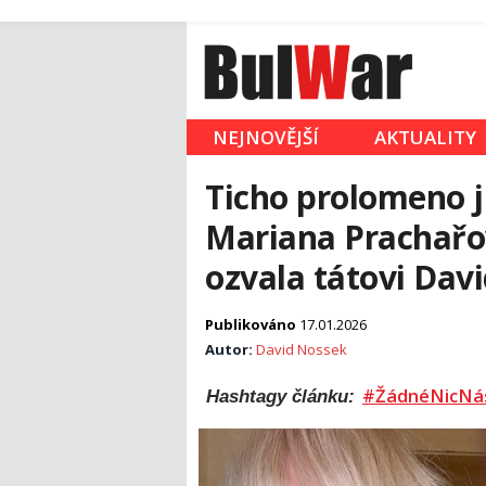
NEJNOVĚJŠÍ
AKTUALITY
Ticho prolomeno ji
Mariana Prachařo
ozvala tátovi Dav
Publikováno
17.01.2026
Autor:
David Nossek
#ŽádnéNicNá
Hashtagy článku: