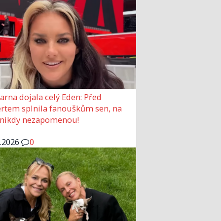
arna dojala celý Eden: Před
rtem splnila fanouškům sen, na
 nikdy nezapomenou!
6.2026
0