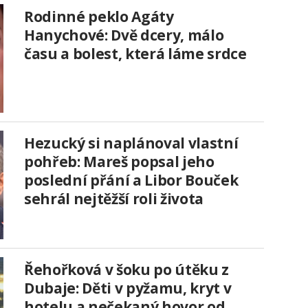
Rodinné peklo Agáty
Hanychové: Dvě dcery, málo
času a bolest, která láme srdce
Hezucký si naplánoval vlastní
pohřeb: Mareš popsal jeho
poslední přání a Libor Bouček
sehrál nejtěžší roli života
Řehořková v šoku po útěku z
Dubaje: Děti v pyžamu, kryt v
hotelu a nečekaný hovor od