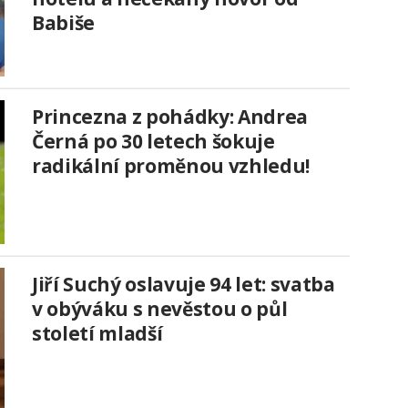
Babiše
Princezna z pohádky: Andrea
Černá po 30 letech šokuje
radikální proměnou vzhledu!
Jiří Suchý oslavuje 94 let: svatba
v obýváku s nevěstou o půl
století mladší