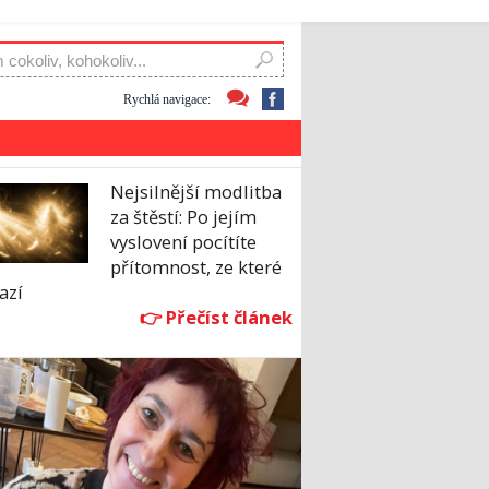
Rychlá navigace:
Nejsilnější modlitba
za štěstí: Po jejím
vyslovení pocítíte
přítomnost, ze které
azí