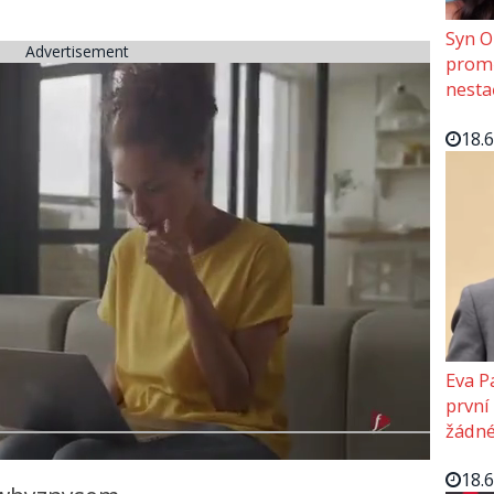
Syn O
Advertisement
promě
nesta
18.
Eva P
první
žádné
18.