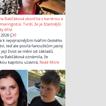
a Babčáková skončila s kariérou a
 maringotce: Tvrdí, že je šťastnější
y dřív!
6.2026
0
la k nejvýraznějším tvářím českého
tví, teď ale posílá fanouškům jasný
 její život se mění od základů.
a Babčáková oznámila, že
kou kapitolu uzavírá,
Read More