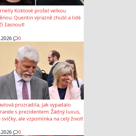
rnelly Koktové prošel velkou
nou: Quentin výrazně zhubl a lidé
čí žasnout!
6.2026
0
avlová prozradila, jak vypadalo
 rande s prezidentem: Žádný luxus,
 svíčky, ale vzpomínka na celý život!
6.2026
0