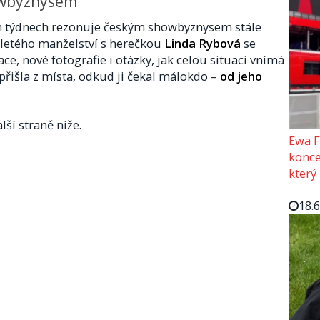
owbyznysem
h týdnech rezonuje českým showbyznysem stále
oletého manželství s herečkou
Linda Rybová
se
e, nové fotografie i otázky, jak celou situaci vnímá
 přišla z místa, odkud ji čekal málokdo –
od jeho
lší straně níže.
Ewa F
konce
který
18.