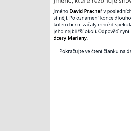
Jméno, které rezonuje sh
Jméno
David Prachař
v posledníc
silněji. Po oznámení konce dlouh
kolem herce začaly množit spekulac
jeho nejbližší okolí. Odpověď nyní
dcery Mariany
.
Pokračujte ve čtení článku na da