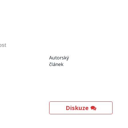
ost
Autorský
článek
Diskuze