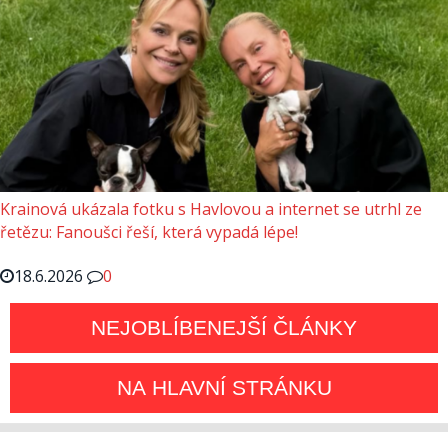
Krainová ukázala fotku s Havlovou a internet se utrhl ze
řetězu: Fanoušci řeší, která vypadá lépe!
18.6.2026
0
NEJOBLÍBENEJŠÍ ČLÁNKY
NA HLAVNÍ STRÁNKU