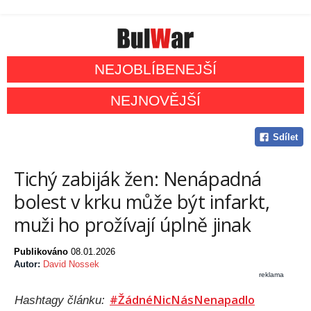
NEJOBLÍBENEJŠÍ
NEJNOVĚJŠÍ
Sdílet
Tichý zabiják žen: Nenápadná
bolest v krku může být infarkt,
muži ho prožívají úplně jinak
Publikováno
08.01.2026
Autor:
David Nossek
reklama
#ŽádnéNicNásNenapadlo
Hashtagy článku: