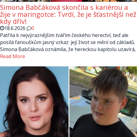
Simona Babčáková skončila s kariérou a
žije v maringotce: Tvrdí, že je šťastnější než
kdy dřív!
18.6.2026
0
Patřila k nejvýraznějším tvářím českého herectví, teď ale
posílá fanouškům jasný vzkaz: její život se mění od základů.
Simona Babčáková oznámila, že hereckou kapitolu uzavírá,
Read More