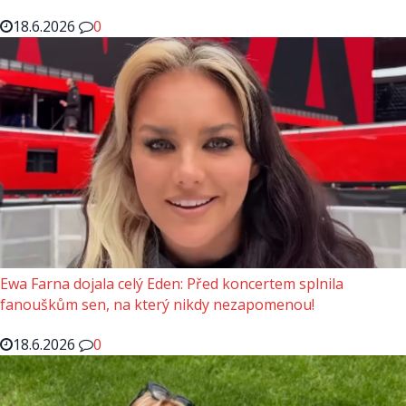
18.6.2026
0
Ewa Farna dojala celý Eden: Před koncertem splnila
fanouškům sen, na který nikdy nezapomenou!
18.6.2026
0