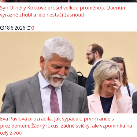
Syn Ornelly Koktové prošel velkou proměnou: Quentin
výrazně zhubl a lidé nestačí žasnout!
18.6.2026
0
Eva Pavlová prozradila, jak vypadalo první rande s
prezidentem: Žádný luxus, žádné svíčky, ale vzpomínka na
celý život!