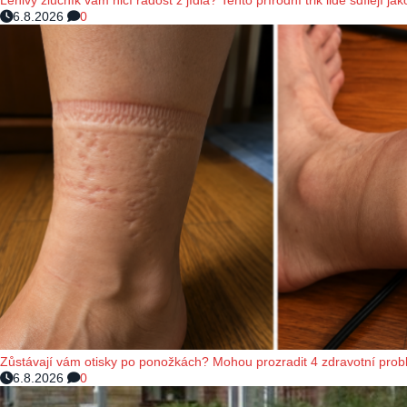
Lenivý žlučník vám ničí radost z jídla? Tento přírodní trik lidé sdílejí ja
6.8.2026
0
Zůstávají vám otisky po ponožkách? Mohou prozradit 4 zdravotní prob
6.8.2026
0