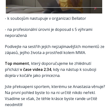
- k soubojům nastupuje v organizaci Bellator
- na profesionální úrovni je doposud s 5 výhrami
neporažená
Podívejte na sestřih jejích nejzajímavějších momentů ze
zápasů, jejího života a prostředí kolem MMA.
Top moment
, který doporučujeme ke zhlédnutí
přichází
v čase videa 2:34
, kdy na nástup k souboji
dojela v kočáře jako princezna.
Jste překvapeni sportem, kterému se Anastasia věnuje?
Na první pohled byste to na ni určitě nikdo neřekl.
Vsadíme se však, že téhle krásce byste rande určitě
neodmítli!