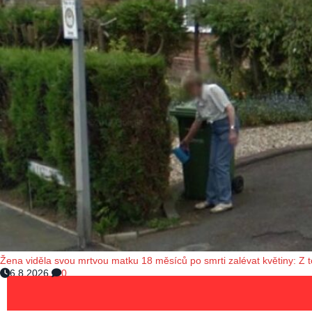
Žena viděla svou mrtvou matku 18 měsíců po smrti zalévat květiny: Z 
6.8.2026
0