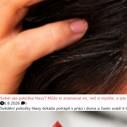
Svědí vás pokožka hlavy? Může to znamenat víc, než si myslíte, a tyto 
6.8.2026
0
Svědění pokožky hlavy dokáže potrápit v práci i doma a často svádí