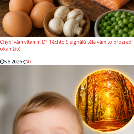
Chybí vám vitamin D? Těchto 5 signálů těla vám to prozradí
okamžitě!
5.8.2026
0