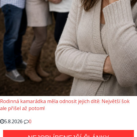
Rodinná kamarádka měla odnosit jejich dítě: Největší šok
ale přišel až potom!
5.8.2026
0