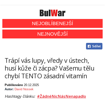
NEJOBLÍBENEJŠÍ
NEJNOVĚJŠÍ
Sdílet
Trápí vás lupy, vředy v ústech,
husí kůže či zácpa? Vašemu tělu
chybí TENTO zásadní vitamín
Publikováno
20.12.2025
Autor:
David Nossek
#ŽádnéNicNásNenapadlo
Hashtagy článku: