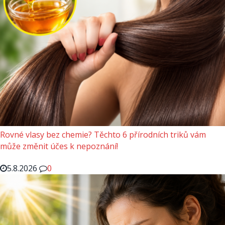
Rovné vlasy bez chemie? Těchto 6 přírodních triků vám
může změnit účes k nepoznání!
5.8.2026
0