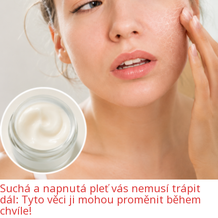
Suchá a napnutá pleť vás nemusí trápit
dál: Tyto věci ji mohou proměnit během
chvíle!