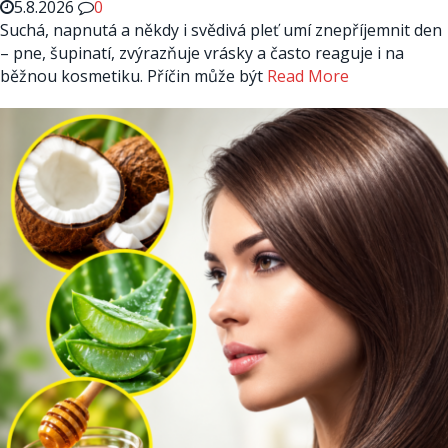
5.8.2026
0
Suchá, napnutá a někdy i svědivá pleť umí znepříjemnit den
– pne, šupinatí, zvýrazňuje vrásky a často reaguje i na
běžnou kosmetiku. Příčin může být
Read More