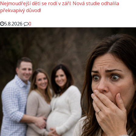
Nejmoudřejší děti se rodí v září: Nová studie odhalila
překvapivý důvod!
5.8.2026
0