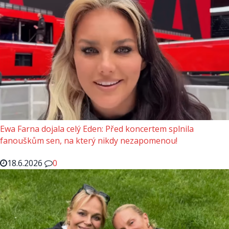
Ewa Farna dojala celý Eden: Před koncertem splnila
fanouškům sen, na který nikdy nezapomenou!
18.6.2026
0