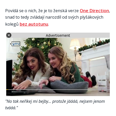
One Direction
Povídá se o nich, že je to ženská verze
,
snad to tedy zvládají narozdíl od svých plyšákových
bez autotunu
kolegů
.
Advertisement
"No tak neříkej mi bejby... protože jáááá, nejsem jenom
tvááá."