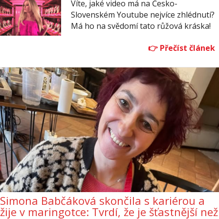
Víte, jaké video má na Česko-
Slovenském Youtube nejvíce zhlédnutí?
Má ho na svědomí tato růžová kráska!
Simona Babčáková skončila s kariérou a
žije v maringotce: Tvrdí, že je šťastnější než