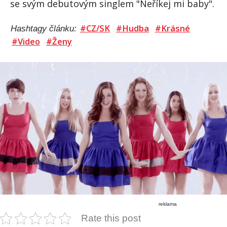
se svým debutovým singlem "Neříkej mi baby".
#CZ/SK
#Hudba
#Krásné
Hashtagy článku:
#Video
#Ženy
reklama
Rate this post