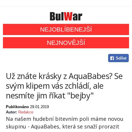
NEJOBLÍBENEJŠÍ
NEJNOVĚJŠÍ
Sdílet
Už znáte krásky z AquaBabes? Se
svým klipem vás zchládí, ale
nesmíte jim říkat "bejby"
Publikováno
29.01.2019
Autor:
Redakce
Na našem hudební bitevním poli máme novou
skupinu - AquaBabes, která se snaží prorazit