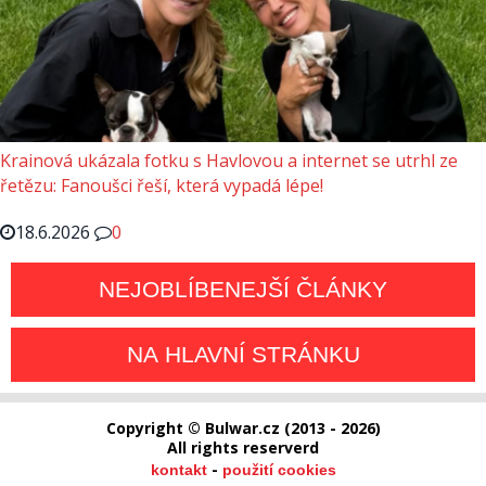
Krainová ukázala fotku s Havlovou a internet se utrhl ze
řetězu: Fanoušci řeší, která vypadá lépe!
18.6.2026
0
NEJOBLÍBENEJŠÍ ČLÁNKY
NA HLAVNÍ STRÁNKU
Copyright © Bulwar.cz (2013 - 2026)
All rights reserverd
-
kontakt
použití cookies