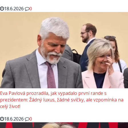
18.6.2026
0
Eva Pavlová prozradila, jak vypadalo první rande s
prezidentem: Žádný luxus, žádné svíčky, ale vzpomínka na
celý život!
18.6.2026
0