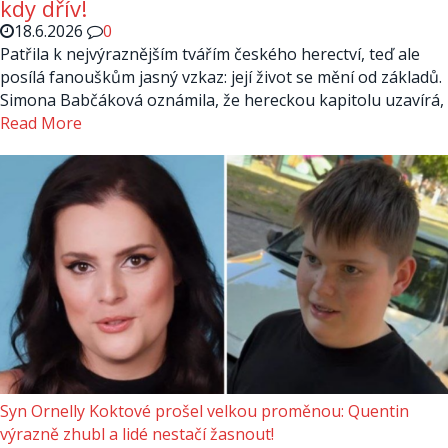
kdy dřív!
18.6.2026
0
Patřila k nejvýraznějším tvářím českého herectví, teď ale
posílá fanouškům jasný vzkaz: její život se mění od základů.
Simona Babčáková oznámila, že hereckou kapitolu uzavírá,
Read More
Syn Ornelly Koktové prošel velkou proměnou: Quentin
výrazně zhubl a lidé nestačí žasnout!