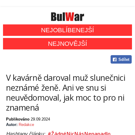
NEJOBLÍBENEJŠÍ
NEJNOVĚJŠÍ
Sdílet
V kavárně daroval muž slunečnici
neznámé ženě. Ani ve snu si
neuvědomoval, jak moc to pro ni
znamená
Publikováno
29.09.2024
Autor:
Redakce
#ŽádnéNicNásNenapadlo
Hashtagy článku: