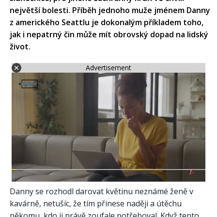
největší bolesti. Příběh jednoho muže jménem Danny
z amerického Seattlu je dokonalým příkladem toho,
jak i nepatrný čin může mít obrovský dopad na lidský
život.
Advertisement
Danny se rozhodl darovat květinu neznámé ženě v
kavárně, netušíc, že tím přinese naději a útěchu
někomu, kdo ji právě zoufale potřeboval. Když tento