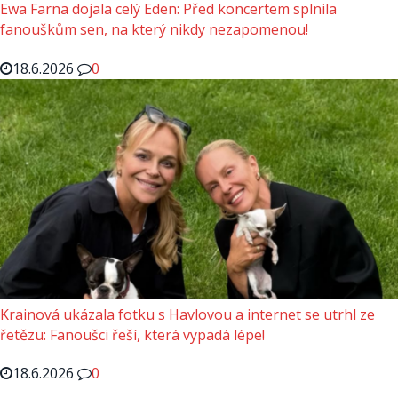
Ewa Farna dojala celý Eden: Před koncertem splnila
fanouškům sen, na který nikdy nezapomenou!
18.6.2026
0
Krainová ukázala fotku s Havlovou a internet se utrhl ze
řetězu: Fanoušci řeší, která vypadá lépe!
18.6.2026
0