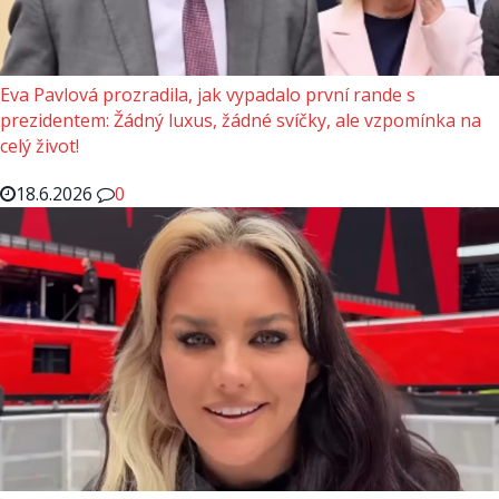
Eva Pavlová prozradila, jak vypadalo první rande s
prezidentem: Žádný luxus, žádné svíčky, ale vzpomínka na
celý život!
18.6.2026
0