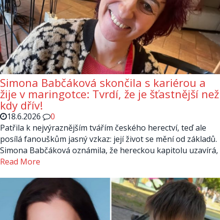
Simona Babčáková skončila s kariérou a
žije v maringotce: Tvrdí, že je šťastnější než
kdy dřív!
18.6.2026
0
Patřila k nejvýraznějším tvářím českého herectví, teď ale
posílá fanouškům jasný vzkaz: její život se mění od základů.
Simona Babčáková oznámila, že hereckou kapitolu uzavírá,
Read More