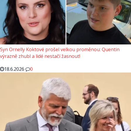
Syn Ornelly Koktové prošel velkou proměnou: Quentin
výrazně zhubl a lidé nestačí žasnout!
18.6.2026
0