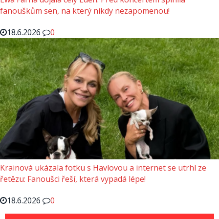
fanouškům sen, na který nikdy nezapomenou!
18.6.2026
0
Krainová ukázala fotku s Havlovou a internet se utrhl ze
řetězu: Fanoušci řeší, která vypadá lépe!
18.6.2026
0