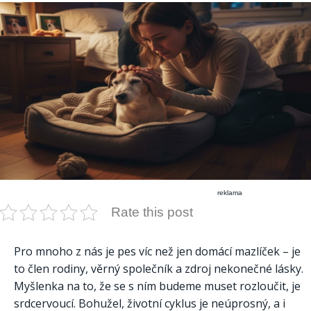
reklama
Rate this post
Pro mnoho z nás je pes víc než jen domácí mazlíček – je
to člen rodiny, věrný společník a zdroj nekonečné lásky.
Myšlenka na to, že se s ním budeme muset rozloučit, je
srdcervoucí. Bohužel, životní cyklus je neúprosný, a i