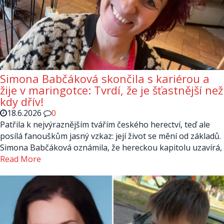
Simona Babčáková skončila s kariérou a
žije v maringotce: Tvrdí, že je šťastnější než
kdy dřív!
18.6.2026
0
Patřila k nejvýraznějším tvářím českého herectví, teď ale
posílá fanouškům jasný vzkaz: její život se mění od základů.
Simona Babčáková oznámila, že hereckou kapitolu uzavírá,
Read More