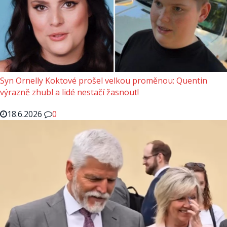
Syn Ornelly Koktové prošel velkou proměnou: Quentin
výrazně zhubl a lidé nestačí žasnout!
18.6.2026
0