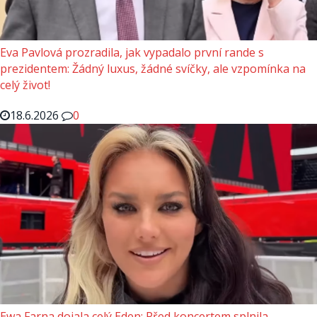
Eva Pavlová prozradila, jak vypadalo první rande s
prezidentem: Žádný luxus, žádné svíčky, ale vzpomínka na
celý život!
18.6.2026
0
Ewa Farna dojala celý Eden: Před koncertem splnila